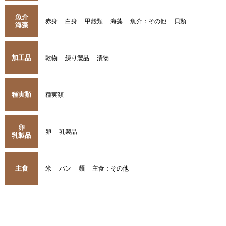
魚介
赤身
白身
甲殻類
海藻
魚介：その他
貝類
海藻
加工品
乾物
練り製品
漬物
種実類
種実類
卵
卵
乳製品
乳製品
主食
米
パン
麺
主食：その他