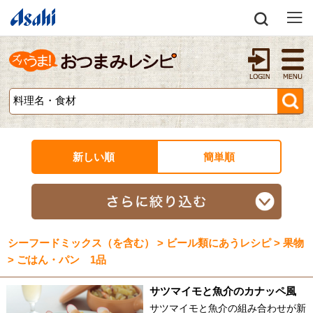
新しい順
簡単順
シーフードミックス（を含む） > ビール類にあうレシピ > 果物
> ごはん・パン 1品
サツマイモと魚介のカナッペ風
サツマイモと魚介の組み合わせが新