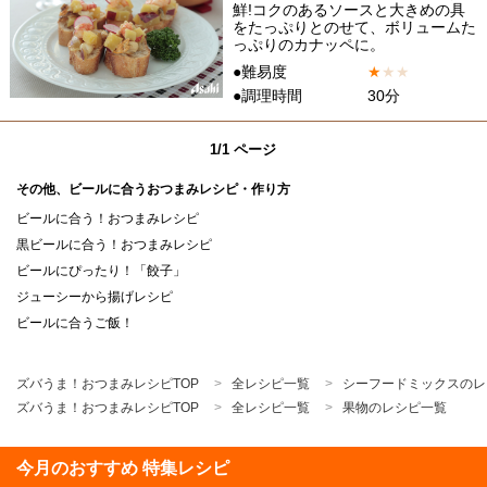
鮮!コクのあるソースと大きめの具
をたっぷりとのせて、ボリュームた
っぷりのカナッペに。
●難易度
★
★
★
●調理時間
30分
1/1 ページ
その他、ビールに合うおつまみレシピ・作り方
ビールに合う！おつまみレシピ
黒ビールに合う！おつまみレシピ
ビールにぴったり！「餃子」
ジューシーから揚げレシピ
ビールに合うご飯！
ズバうま！おつまみレシピTOP
全レシピ一覧
シーフードミックスのレ
ズバうま！おつまみレシピTOP
全レシピ一覧
果物のレシピ一覧
今月のおすすめ 特集レシピ