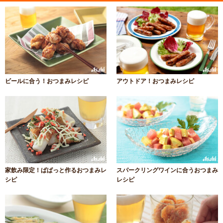
ビールに合う！おつまみレシピ
アウトドア！おつまみレシピ
家飲み限定！ぱぱっと作るおつまみレ
スパークリングワインに合うおつまみ
シピ
レシピ