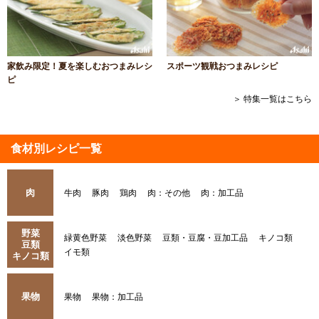
家飲み限定！夏を楽しむおつまみレシ
スポーツ観戦おつまみレシピ
ピ
＞ 特集一覧はこちら
食材別レシピ一覧
肉
牛肉
豚肉
鶏肉
肉：その他
肉：加工品
野菜
緑黄色野菜
淡色野菜
豆類・豆腐・豆加工品
キノコ類
豆類
イモ類
キノコ類
果物
果物
果物：加工品