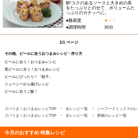
鮮!コクのあるソースと大きめの具
をたっぷりとのせて、ボリュームた
っぷりのカナッペに。
●難易度
★
★
★
●調理時間
30分
1/1 ページ
その他、ビールに合うおつまみレシピ・作り方
ビールに合う！おつまみレシピ
黒ビールに合う！おつまみレシピ
ビールにぴったり！「餃子」
ジューシーから揚げレシピ
ビールに合うご飯！
ズバうま！おつまみレシピTOP
全レシピ一覧
シーフードミックスのレ
ズバうま！おつまみレシピTOP
全レシピ一覧
果物のレシピ一覧
今月のおすすめ 特集レシピ