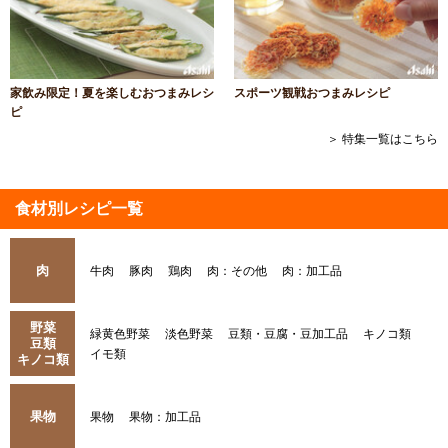
家飲み限定！夏を楽しむおつまみレシ
スポーツ観戦おつまみレシピ
ピ
＞ 特集一覧はこちら
食材別レシピ一覧
肉
牛肉
豚肉
鶏肉
肉：その他
肉：加工品
野菜
緑黄色野菜
淡色野菜
豆類・豆腐・豆加工品
キノコ類
豆類
イモ類
キノコ類
果物
果物
果物：加工品