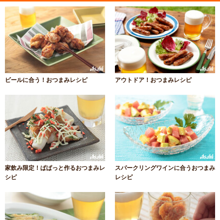
ビールに合う！おつまみレシピ
アウトドア！おつまみレシピ
家飲み限定！ぱぱっと作るおつまみレ
スパークリングワインに合うおつまみ
シピ
レシピ