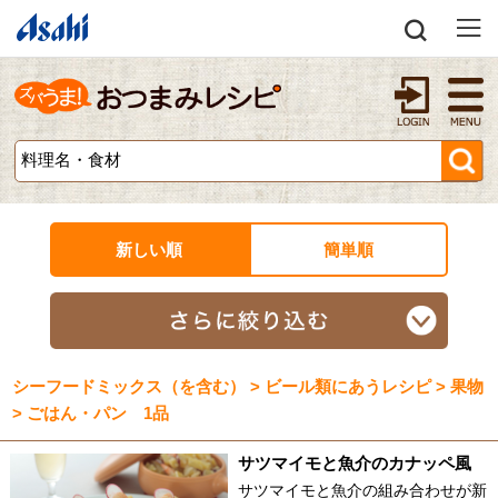
新しい順
簡単順
シーフードミックス（を含む） > ビール類にあうレシピ > 果物
> ごはん・パン 1品
サツマイモと魚介のカナッペ風
サツマイモと魚介の組み合わせが新