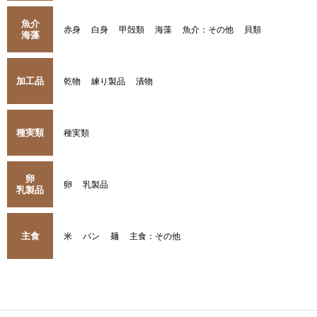
魚介
赤身
白身
甲殻類
海藻
魚介：その他
貝類
海藻
加工品
乾物
練り製品
漬物
種実類
種実類
卵
卵
乳製品
乳製品
主食
米
パン
麺
主食：その他