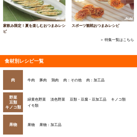
家飲み限定！夏を楽しむおつまみレシ
スポーツ観戦おつまみレシピ
ピ
＞ 特集一覧はこちら
食材別レシピ一覧
肉
牛肉
豚肉
鶏肉
肉：その他
肉：加工品
野菜
緑黄色野菜
淡色野菜
豆類・豆腐・豆加工品
キノコ類
豆類
イモ類
キノコ類
果物
果物
果物：加工品