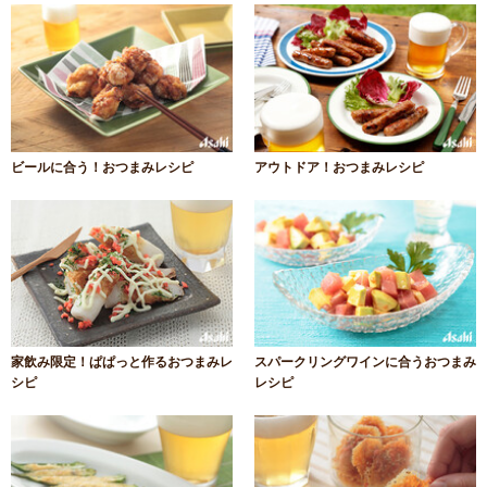
ビールに合う！おつまみレシピ
アウトドア！おつまみレシピ
家飲み限定！ぱぱっと作るおつまみレ
スパークリングワインに合うおつまみ
シピ
レシピ