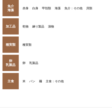
魚介
赤身
白身
甲殻類
海藻
魚介：その他
貝類
海藻
加工品
乾物
練り製品
漬物
種実類
種実類
卵
卵
乳製品
乳製品
主食
米
パン
麺
主食：その他