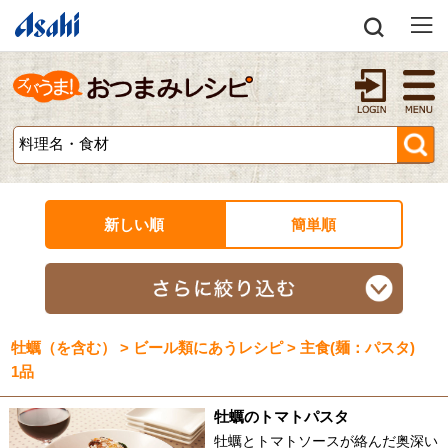
新しい順
簡単順
牡蠣（を含む） > ビール類にあうレシピ > 主食(麺：パスタ)
1品
牡蠣のトマトパスタ
牡蠣とトマトソースが絡んだ奥深い