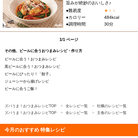
旨みが絶妙のおいしさ♪
●難易度
★
★
★
●カロリー
484kcal
●調理時間
30分
1/1 ページ
その他、ビールに合うおつまみレシピ・作り方
ビールに合う！おつまみレシピ
黒ビールに合う！おつまみレシピ
ビールにぴったり！「餃子」
ジューシーから揚げレシピ
ビールに合うご飯！
ズバうま！おつまみレシピTOP
全レシピ一覧
牡蠣のレシピ一覧
ズバうま！おつまみレシピTOP
全レシピ一覧
主食のレシピ一覧
今月のおすすめ 特集レシピ