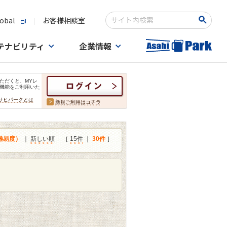
obal
お客様相談室
検索キーワード入力
テナビリティ
企業情報
ただくと、MYレ
機能をご利用いた
サヒパークとは
新規ご利用はコチラ
難易度）
｜
新しい順
［
15件
｜
30件
］