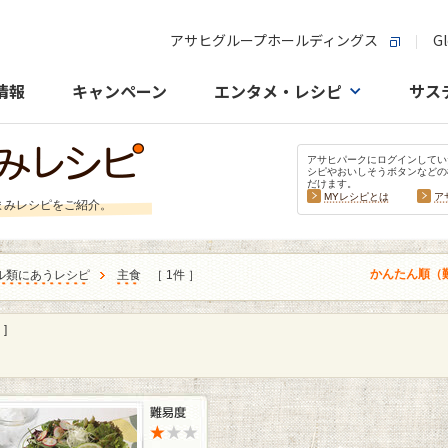
アサヒグループホールディングス
Gl
情報
キャンペーン
エンタメ・レシピ
サス
アサヒパークにログインしてい
シピやおいしそうボタンなどの
だけます。
MYレシピとは
ア
まみレシピをご紹介。
かんたん順（
ル類にあうレシピ
主食
［ 1件 ］
]