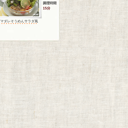
15分
ゴマダレそうめんサラダ風