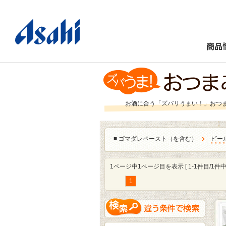
商品
お酒に合う「ズバリうまい！」おつ
■
ゴマダレペースト（を含む）
ビー
1ページ中1ページ目を表示 [ 1-1件目/1件中 
1