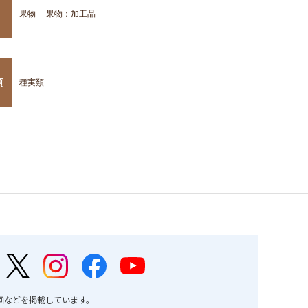
果物
果物：加工品
類
種実類
画などを掲載しています。