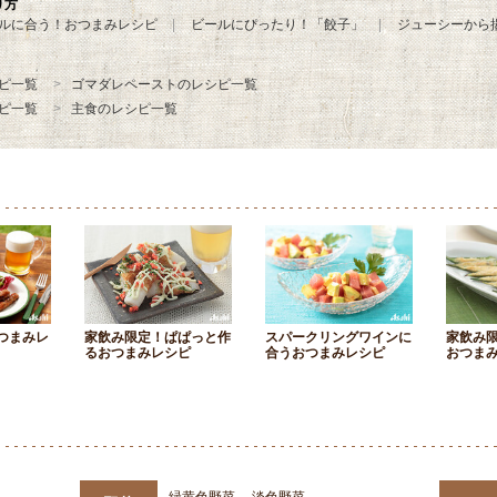
り方
ルに合う！おつまみレシピ
ビールにぴったり！「餃子」
ジューシーから
ピ一覧
ゴマダレペーストのレシピ一覧
ピ一覧
主食のレシピ一覧
つまみレ
家飲み限定！ぱぱっと作
スパークリングワインに
家飲み
るおつまみレシピ
合うおつまみレシピ
おつま
緑黄色野菜
淡色野菜