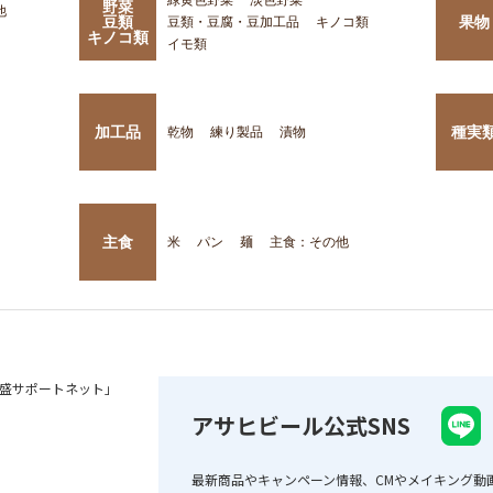
野菜
他
豆類
果物
豆類・豆腐・豆加工品
キノコ類
キノコ類
イモ類
加工品
種実
乾物
練り製品
漬物
主食
米
パン
麺
主食：その他
盛サポートネット」
アサヒビール公式SNS
最新商品やキャンペーン情報、CMやメイキング動