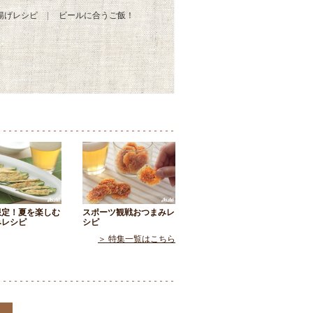
揚げレシピ
ビールに合うご飯！
限定！夏を楽しむ
スポーツ観戦おつまみレ
みレシピ
シピ
＞ 特集一覧はこちら