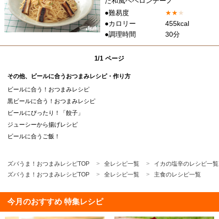
た和風ペペロンチーノ
●難易度
★
★
★
●カロリー
455kcal
●調理時間
30分
1/1 ページ
その他、ビールに合うおつまみレシピ・作り方
ビールに合う！おつまみレシピ
黒ビールに合う！おつまみレシピ
ビールにぴったり！「餃子」
ジューシーから揚げレシピ
ビールに合うご飯！
ズバうま！おつまみレシピTOP
全レシピ一覧
イカの塩辛のレシピ一覧
ズバうま！おつまみレシピTOP
全レシピ一覧
主食のレシピ一覧
今月のおすすめ 特集レシピ