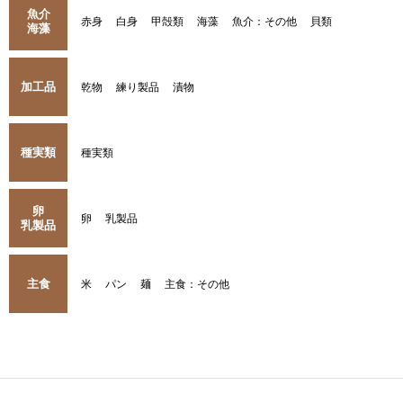
魚介
赤身
白身
甲殻類
海藻
魚介：その他
貝類
海藻
加工品
乾物
練り製品
漬物
種実類
種実類
卵
卵
乳製品
乳製品
主食
米
パン
麺
主食：その他