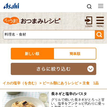
新しい順
簡単順
イカの塩辛（を含む） > ビール類にあうレシピ > 主食 1品
長ネギと塩辛のパスタ
グリルで焼いた長ネギがとろっと甘
い。塩辛をアンチョビ代わりに使っ