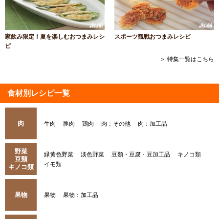
家飲み限定！夏を楽しむおつまみレシ
スポーツ観戦おつまみレシピ
ピ
＞ 特集一覧はこちら
食材別レシピ一覧
肉
牛肉
豚肉
鶏肉
肉：その他
肉：加工品
野菜
緑黄色野菜
淡色野菜
豆類・豆腐・豆加工品
キノコ類
豆類
イモ類
キノコ類
果物
果物
果物：加工品