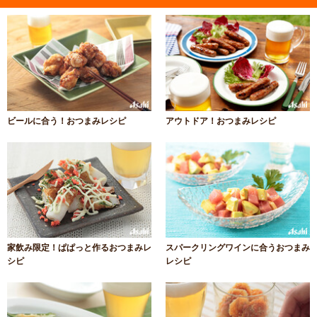
ビールに合う！おつまみレシピ
アウトドア！おつまみレシピ
家飲み限定！ぱぱっと作るおつまみレ
スパークリングワインに合うおつまみ
シピ
レシピ