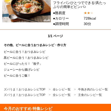
フライパンひとつでできる!具たっ
ぷりの簡単ビビンバ♪
●難易度
★
★
★
●カロリー
728kcal
●調理時間
30分
1/1 ページ
その他、ビールに合うおつまみレシピ・作り方
ビールに合う！おつまみレシピ
黒ビールに合う！おつまみレシピ
ビールにぴったり！「餃子」
ジューシーから揚げレシピ
ビールに合うご飯！
ズバうま！おつまみレシピTOP
全レシピ一覧
牛挽き肉のレシピ一覧
ズバうま！おつまみレシピTOP
全レシピ一覧
主食のレシピ一覧
今月のおすすめ 特集レシピ