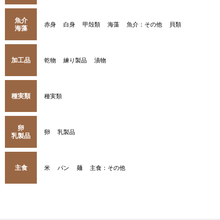
魚介
赤身
白身
甲殻類
海藻
魚介：その他
貝類
海藻
加工品
乾物
練り製品
漬物
種実類
種実類
卵
卵
乳製品
乳製品
主食
米
パン
麺
主食：その他