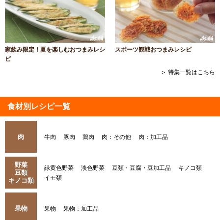
家飲み限定！夏を楽しむおつまみレシ
スポーツ観戦おつまみレシピ
ピ
＞ 特集一覧はこちら
食材別レシピ一覧
肉
牛肉
豚肉
鶏肉
肉：その他
肉：加工品
野菜
緑黄色野菜
淡色野菜
豆類・豆腐・豆加工品
キノコ類
豆類
イモ類
キノコ類
果物
果物
果物：加工品