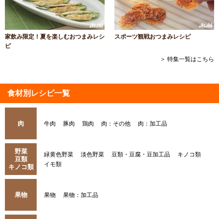
家飲み限定！夏を楽しむおつまみレシ
スポーツ観戦おつまみレシピ
ピ
＞ 特集一覧はこちら
食材別レシピ一覧
肉
牛肉
豚肉
鶏肉
肉：その他
肉：加工品
野菜
緑黄色野菜
淡色野菜
豆類・豆腐・豆加工品
キノコ類
豆類
イモ類
キノコ類
果物
果物
果物：加工品