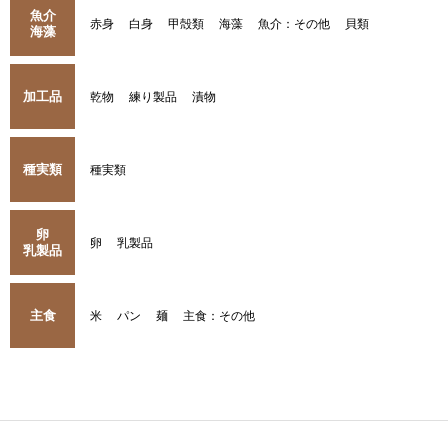
魚介
赤身
白身
甲殻類
海藻
魚介：その他
貝類
海藻
加工品
乾物
練り製品
漬物
種実類
種実類
卵
卵
乳製品
乳製品
主食
米
パン
麺
主食：その他