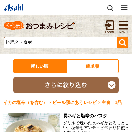
新しい順
簡単順
イカの塩辛（を含む） > ビール類にあうレシピ > 主食 1品
長ネギと塩辛のパスタ
グリルで焼いた長ネギがとろっと甘
い。塩辛をアンチョビ代わりに使っ