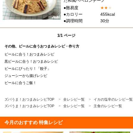
た和風ペペロンチーノ
●難易度
★
★
★
●カロリー
455kcal
●調理時間
30分
1/1 ページ
その他、ビールに合うおつまみレシピ・作り方
ビールに合う！おつまみレシピ
黒ビールに合う！おつまみレシピ
ビールにぴったり！「餃子」
ジューシーから揚げレシピ
ビールに合うご飯！
ズバうま！おつまみレシピTOP
全レシピ一覧
イカの塩辛のレシピ一覧
ズバうま！おつまみレシピTOP
全レシピ一覧
主食のレシピ一覧
今月のおすすめ 特集レシピ