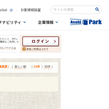
obal
お客様相談室
検索キーワード入力
テナビリティ
企業情報
ただくと、MYレ
機能をご利用いた
サヒパークとは
新規ご利用はコチラ
難易度）
｜
新しい順
［
15件
｜
30件
］