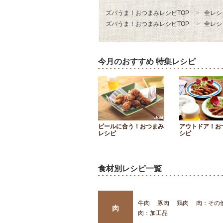
ズバうま！おつまみレシピTOP
全レシ
ズバうま！おつまみレシピTOP
全レシ
今月のおすすめ 特集レシピ
ビールに合う！おつまみ
アウトドア！お
レシピ
シピ
食材別レシピ一覧
牛肉
豚肉
鶏肉
肉：その
肉
肉：加工品