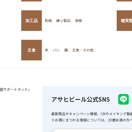
加工品
種実
乾物
練り製品
漬物
主食
米
パン
麺
主食：その他
盛サポートネット」
アサヒビール公式SNS
最新商品やキャンペーン情報、CMやメイキング動
※お酒にまつわる情報については、20歳未満の方へ