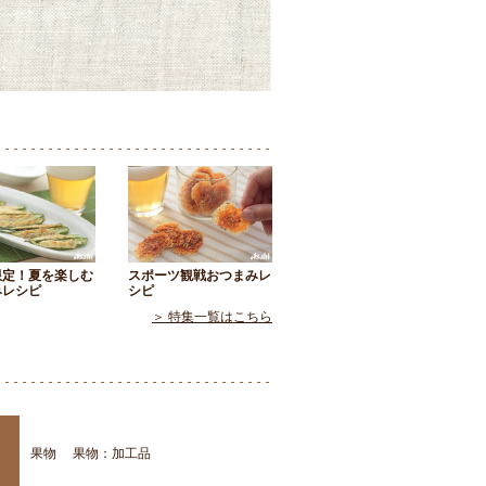
限定！夏を楽しむ
スポーツ観戦おつまみレ
みレシピ
シピ
＞ 特集一覧はこちら
果物
果物：加工品