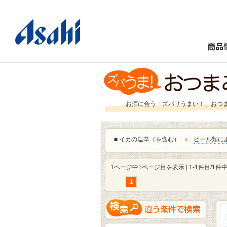
商品
お酒に合う「ズバリうまい！」おつ
■
イカの塩辛（を含む）
ビール類に
1ページ中1ページ目を表示 [ 1-1件目/1件中 
1