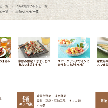
ピ一覧
イカの塩辛のレシピ一覧
ピ一覧
主食のレシピ一覧
つまみレ
家飲み限定！ぱぱっと作
スパークリングワインに
家飲み
るおつまみレシピ
合うおつまみレシピ
おつま
緑黄色野菜
淡色野菜
野菜
他
豆類
果物
豆類・豆腐・豆加工品
キノコ類
キノコ類
イモ類