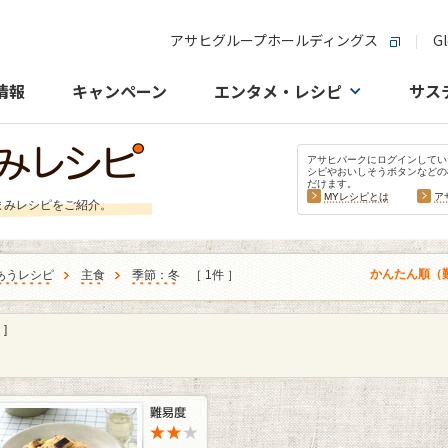
アサヒグループホールディングス
Gl
情報
キャンペーン
エンタメ・レシピ
サス
アサヒパークにログインしてい
シピやおいしそうボタンなどの
だけます。
MYレシピとは
ア
まみレシピをご紹介。
かんたん順（
あうレシピ
主食
季節：冬
［ 1件 ］
]