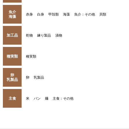
魚介
赤身
白身
甲殻類
海藻
魚介：その他
貝類
海藻
加工品
乾物
練り製品
漬物
種実類
種実類
卵
卵
乳製品
乳製品
主食
米
パン
麺
主食：その他