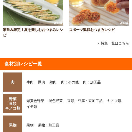
家飲み限定！夏を楽しむおつまみレシ
スポーツ観戦おつまみレシピ
ピ
＞ 特集一覧はこちら
食材別レシピ一覧
肉
牛肉
豚肉
鶏肉
肉：その他
肉：加工品
野菜
緑黄色野菜
淡色野菜
豆類・豆腐・豆加工品
キノコ類
豆類
イモ類
キノコ類
果物
果物
果物：加工品