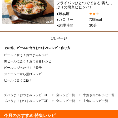
フライパンひとつでできる!具たっ
ぷりの簡単ビビンバ♪
●難易度
★
★
★
●カロリー
728kcal
●調理時間
30分
1/1 ページ
その他、ビールに合うおつまみレシピ・作り方
ビールに合う！おつまみレシピ
黒ビールに合う！おつまみレシピ
ビールにぴったり！「餃子」
ジューシーから揚げレシピ
ビールに合うご飯！
ズバうま！おつまみレシピTOP
全レシピ一覧
牛挽き肉のレシピ一覧
ズバうま！おつまみレシピTOP
全レシピ一覧
主食のレシピ一覧
今月のおすすめ 特集レシピ