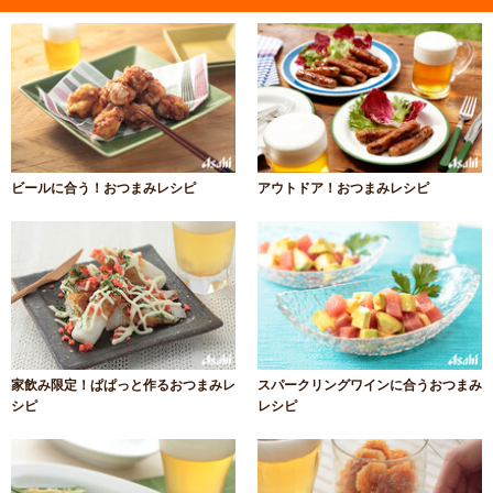
ビールに合う！おつまみレシピ
アウトドア！おつまみレシピ
家飲み限定！ぱぱっと作るおつまみレ
スパークリングワインに合うおつまみ
シピ
レシピ