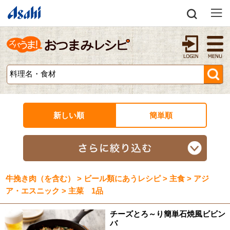
新しい順
簡単順
牛挽き肉（を含む） > ビール類にあうレシピ > 主食 > アジ
ア・エスニック > 主菜 1品
チーズとろ～り簡単石焼風ビビン
バ