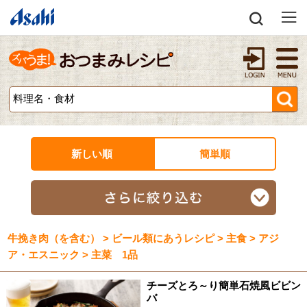
新しい順
簡単順
牛挽き肉（を含む） > ビール類にあうレシピ > 主食 > アジ
ア・エスニック > 主菜 1品
チーズとろ～り簡単石焼風ビビン
バ