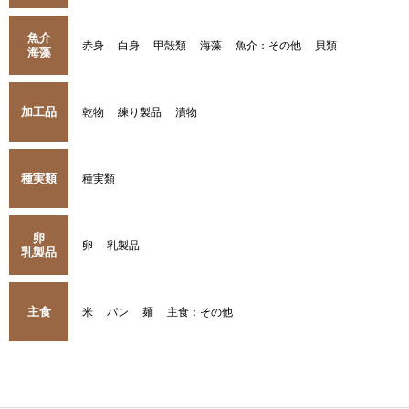
魚介
赤身
白身
甲殻類
海藻
魚介：その他
貝類
海藻
加工品
乾物
練り製品
漬物
種実類
種実類
卵
卵
乳製品
乳製品
主食
米
パン
麺
主食：その他