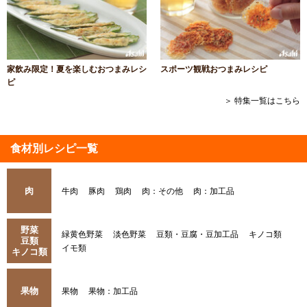
家飲み限定！夏を楽しむおつまみレシ
スポーツ観戦おつまみレシピ
ピ
＞ 特集一覧はこちら
食材別レシピ一覧
肉
牛肉
豚肉
鶏肉
肉：その他
肉：加工品
野菜
緑黄色野菜
淡色野菜
豆類・豆腐・豆加工品
キノコ類
豆類
イモ類
キノコ類
果物
果物
果物：加工品