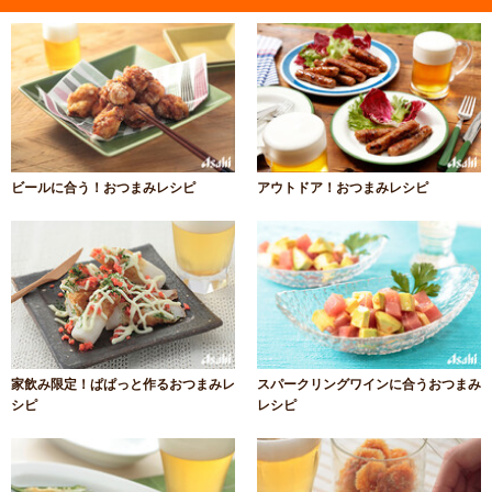
ビールに合う！おつまみレシピ
アウトドア！おつまみレシピ
家飲み限定！ぱぱっと作るおつまみレ
スパークリングワインに合うおつまみ
シピ
レシピ