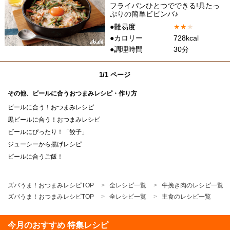
フライパンひとつでできる!具たっ
ぷりの簡単ビビンバ♪
●難易度
★
★
★
●カロリー
728kcal
●調理時間
30分
1/1 ページ
その他、ビールに合うおつまみレシピ・作り方
ビールに合う！おつまみレシピ
黒ビールに合う！おつまみレシピ
ビールにぴったり！「餃子」
ジューシーから揚げレシピ
ビールに合うご飯！
ズバうま！おつまみレシピTOP
全レシピ一覧
牛挽き肉のレシピ一覧
ズバうま！おつまみレシピTOP
全レシピ一覧
主食のレシピ一覧
今月のおすすめ 特集レシピ