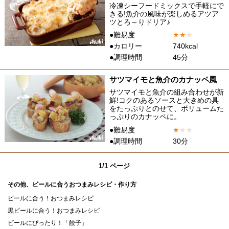
冷凍シーフードミックスで手軽にで
きる!魚介の風味が楽しめるアツア
ツとろ～りドリア♪
●難易度
★
★
★
●カロリー
740kcal
●調理時間
45分
サツマイモと魚介のカナッペ風
サツマイモと魚介の組み合わせが新
鮮!コクのあるソースと大きめの具
をたっぷりとのせて、ボリュームた
っぷりのカナッペに。
●難易度
★
★
★
●調理時間
30分
1/1 ページ
その他、ビールに合うおつまみレシピ・作り方
ビールに合う！おつまみレシピ
黒ビールに合う！おつまみレシピ
ビールにぴったり！「餃子」