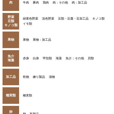
肉
牛肉
豚肉
鶏肉
肉：その他
肉：加工品
野菜
緑黄色野菜
淡色野菜
豆類・豆腐・豆加工品
キノコ類
豆類
イモ類
キノコ類
果物
果物
果物：加工品
魚介
赤身
白身
甲殻類
海藻
魚介：その他
貝類
海藻
加工品
乾物
練り製品
漬物
種実類
種実類
卵