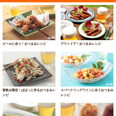
ビールに合う！おつまみレシピ
アウトドア！おつまみレシピ
家飲み限定！ぱぱっと作るおつまみレ
スパークリングワインに合うおつまみ
シピ
レシピ