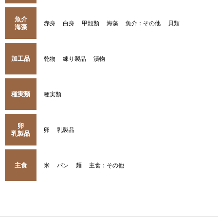
魚介
赤身
白身
甲殻類
海藻
魚介：その他
貝類
海藻
加工品
乾物
練り製品
漬物
種実類
種実類
卵
卵
乳製品
乳製品
主食
米
パン
麺
主食：その他