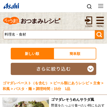
新しい順
簡単順
ゴマダレペースト（を含む） > ビール類にあうレシピ > 主食 >
和風 > パスタ・麺 > 調理時間：15分 1品
ゴマダレそうめんサラダ風
野菜をたっぷり食べたい時にもおす