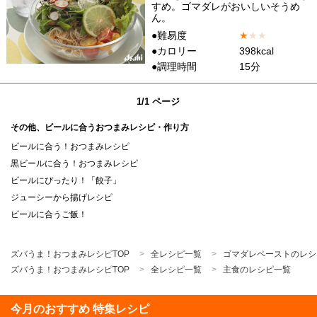
すめ。ゴマダレがおいしいそうめ
ん。
●難易度
★
★
★
●カロリー
398kcal
●調理時間
15分
1/1 ページ
その他、ビールに合うおつまみレシピ・作り方
ビールに合う！おつまみレシピ
黒ビールに合う！おつまみレシピ
ビールにぴったり！「餃子」
ジューシーから揚げレシピ
ビールに合うご飯！
ズバうま！おつまみレシピTOP
全レシピ一覧
ゴマダレペーストのレシ
ズバうま！おつまみレシピTOP
全レシピ一覧
主食のレシピ一覧
今月のおすすめ 特集レシピ