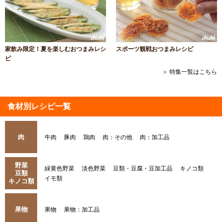
家飲み限定！夏を楽しむおつまみレシ
スポーツ観戦おつまみレシピ
ピ
＞ 特集一覧はこちら
食材別レシピ一覧
肉
牛肉
豚肉
鶏肉
肉：その他
肉：加工品
野菜
緑黄色野菜
淡色野菜
豆類・豆腐・豆加工品
キノコ類
豆類
イモ類
キノコ類
果物
果物
果物：加工品