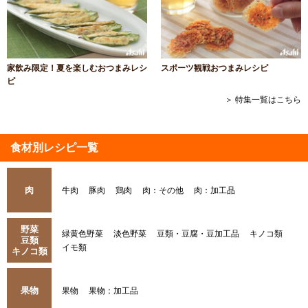
家飲み限定！夏を楽しむおつまみレシ
スポーツ観戦おつまみレシピ
ピ
＞ 特集一覧はこちら
食材別レシピ一覧
肉
牛肉
豚肉
鶏肉
肉：その他
肉：加工品
野菜
緑黄色野菜
淡色野菜
豆類・豆腐・豆加工品
キノコ類
豆類
イモ類
キノコ類
果物
果物
果物：加工品