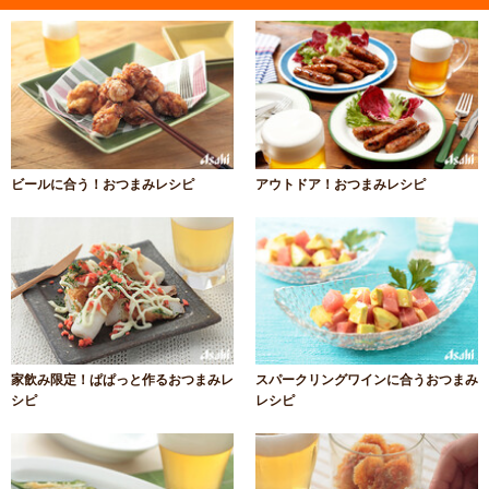
ビールに合う！おつまみレシピ
アウトドア！おつまみレシピ
家飲み限定！ぱぱっと作るおつまみレ
スパークリングワインに合うおつまみ
シピ
レシピ