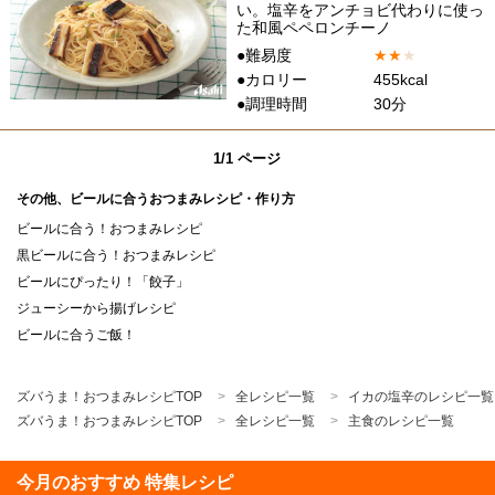
い。塩辛をアンチョビ代わりに使っ
た和風ペペロンチーノ
●難易度
★
★
★
●カロリー
455kcal
●調理時間
30分
1/1 ページ
その他、ビールに合うおつまみレシピ・作り方
ビールに合う！おつまみレシピ
黒ビールに合う！おつまみレシピ
ビールにぴったり！「餃子」
ジューシーから揚げレシピ
ビールに合うご飯！
ズバうま！おつまみレシピTOP
全レシピ一覧
イカの塩辛のレシピ一覧
ズバうま！おつまみレシピTOP
全レシピ一覧
主食のレシピ一覧
今月のおすすめ 特集レシピ