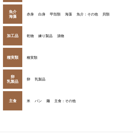
魚介
赤身
白身
甲殻類
海藻
魚介：その他
貝類
海藻
加工品
乾物
練り製品
漬物
種実類
種実類
卵
卵
乳製品
乳製品
主食
米
パン
麺
主食：その他