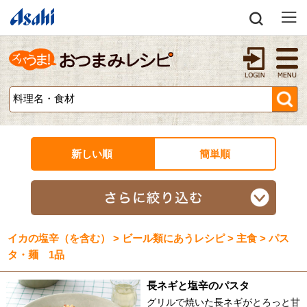
新しい順
簡単順
イカの塩辛（を含む） > ビール類にあうレシピ > 主食 > パス
タ・麺 1品
長ネギと塩辛のパスタ
グリルで焼いた長ネギがとろっと甘