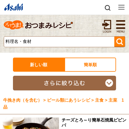
新しい順
簡単順
牛挽き肉（を含む） > ビール類にあうレシピ > 主食 > 主菜 1
品
チーズとろ～り簡単石焼風ビビン
バ