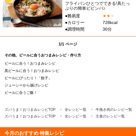
フライパンひとつでできる!具たっ
ぷりの簡単ビビンバ♪
●難易度
★
★
★
●カロリー
728kcal
●調理時間
30分
1/1 ページ
その他、ビールに合うおつまみレシピ・作り方
ビールに合う！おつまみレシピ
黒ビールに合う！おつまみレシピ
ビールにぴったり！「餃子」
ジューシーから揚げレシピ
ビールに合うご飯！
ズバうま！おつまみレシピTOP
全レシピ一覧
牛挽き肉のレシピ一覧
ズバうま！おつまみレシピTOP
全レシピ一覧
主食のレシピ一覧
今月のおすすめ 特集レシピ