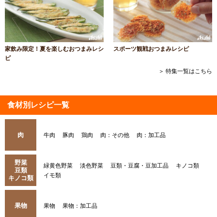
家飲み限定！夏を楽しむおつまみレシ
スポーツ観戦おつまみレシピ
ピ
＞ 特集一覧はこちら
食材別レシピ一覧
肉
牛肉
豚肉
鶏肉
肉：その他
肉：加工品
野菜
緑黄色野菜
淡色野菜
豆類・豆腐・豆加工品
キノコ類
豆類
イモ類
キノコ類
果物
果物
果物：加工品