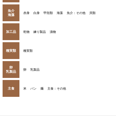
魚介
赤身
白身
甲殻類
海藻
魚介：その他
貝類
海藻
加工品
乾物
練り製品
漬物
種実類
種実類
卵
卵
乳製品
乳製品
主食
米
パン
麺
主食：その他