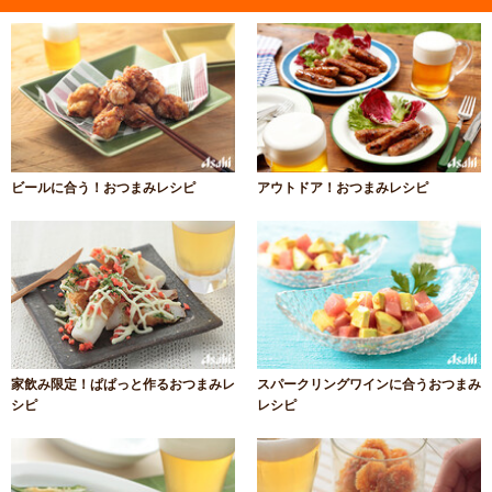
ビールに合う！おつまみレシピ
アウトドア！おつまみレシピ
家飲み限定！ぱぱっと作るおつまみレ
スパークリングワインに合うおつまみ
シピ
レシピ