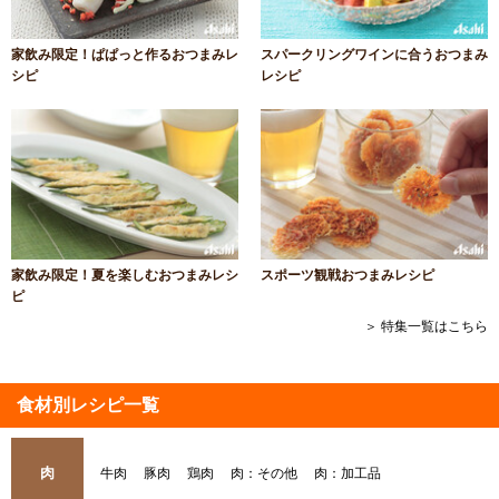
家飲み限定！ぱぱっと作るおつまみレ
スパークリングワインに合うおつまみ
シピ
レシピ
家飲み限定！夏を楽しむおつまみレシ
スポーツ観戦おつまみレシピ
ピ
＞ 特集一覧はこちら
食材別レシピ一覧
肉
牛肉
豚肉
鶏肉
肉：その他
肉：加工品