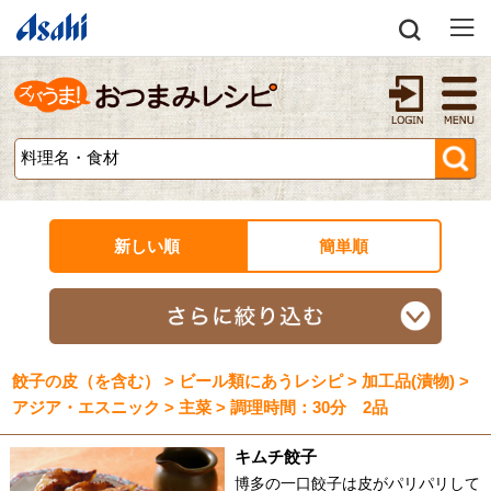
新しい順
簡単順
餃子の皮（を含む） > ビール類にあうレシピ > 加工品(漬物) >
アジア・エスニック > 主菜 > 調理時間：30分 2品
キムチ餃子
博多の一口餃子は皮がパリパリして