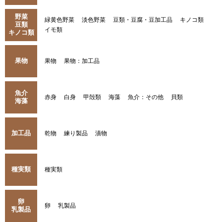
野菜
緑黄色野菜
淡色野菜
豆類・豆腐・豆加工品
キノコ類
豆類
イモ類
キノコ類
果物
果物
果物：加工品
魚介
赤身
白身
甲殻類
海藻
魚介：その他
貝類
海藻
加工品
乾物
練り製品
漬物
種実類
種実類
卵
卵
乳製品
乳製品