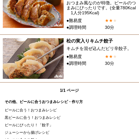
おつまみ風なのが特徴。ビールのつ
まみにぴったりです。(全量780Kcal
1人分195Kcal)
●難易度
★
★
★
●調理時間
30分
松の実入りキムチ餃子
キムチを混ぜ込んだピリ辛餃子。
●難易度
★
★
★
●調理時間
30分
1/1 ページ
その他、ビールに合うおつまみレシピ・作り方
ビールに合う！おつまみレシピ
黒ビールに合う！おつまみレシピ
ビールにぴったり！「餃子」
ジューシーから揚げレシピ