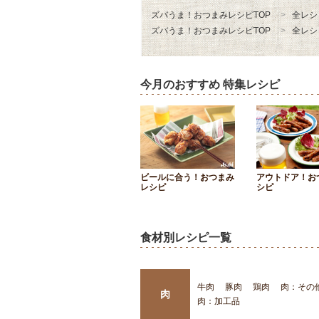
ズバうま！おつまみレシピTOP
全レシ
ズバうま！おつまみレシピTOP
全レシ
今月のおすすめ 特集レシピ
ビールに合う！おつまみ
アウトドア！お
レシピ
シピ
食材別レシピ一覧
牛肉
豚肉
鶏肉
肉：その
肉
肉：加工品