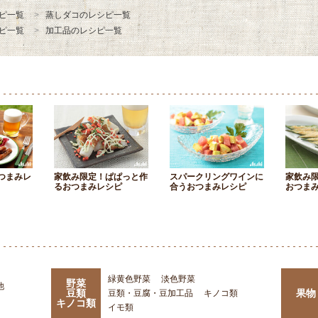
ピ一覧
蒸しダコのレシピ一覧
ピ一覧
加工品のレシピ一覧
つまみレ
家飲み限定！ぱぱっと作
スパークリングワインに
家飲み
るおつまみレシピ
合うおつまみレシピ
おつま
緑黄色野菜
淡色野菜
野菜
他
豆類
果物
豆類・豆腐・豆加工品
キノコ類
キノコ類
イモ類