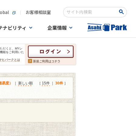
obal
お客様相談室
検索キーワード入力
テナビリティ
企業情報
ただくと、MYレ
機能をご利用いた
サヒパークとは
新規ご利用はコチラ
難易度）
｜
新しい順
［
15件
｜
30件
］