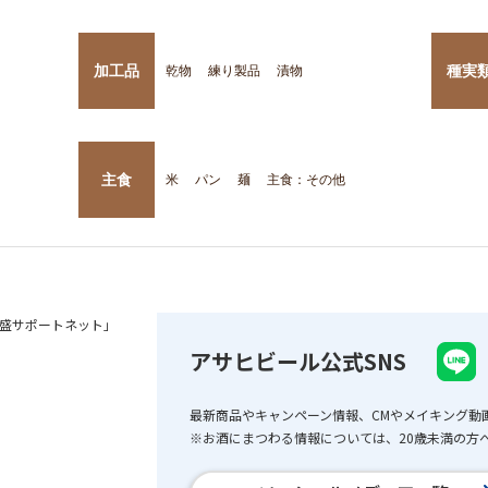
加工品
種実
乾物
練り製品
漬物
主食
米
パン
麺
主食：その他
盛サポートネット」
アサヒビール公式SNS
最新商品やキャンペーン情報、CMやメイキング動
※お酒にまつわる情報については、20歳未満の方へ