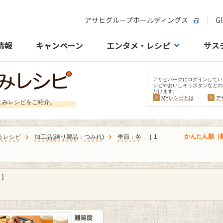
アサヒグループホールディングス
Gl
情報
キャンペーン
エンタメ・レシピ
サス
アサヒパークにログインしてい
シピやおいしそうボタンなどの
だけます。
MYレシピとは
ア
まみレシピをご紹介。
かんたん順（
うレシピ
加工品
(
練り製品
：
つみれ
)
季節：冬
［ 1
]