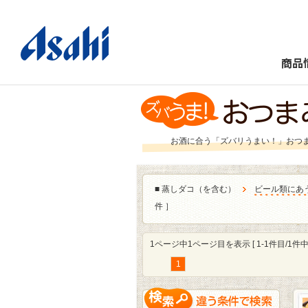
商品
お酒に合う「ズバリうまい！」おつ
■
蒸しダコ（を含む）
ビール類にあ
件 ］
1ページ中1ページ目を表示 [ 1-1件目/1件中 
1