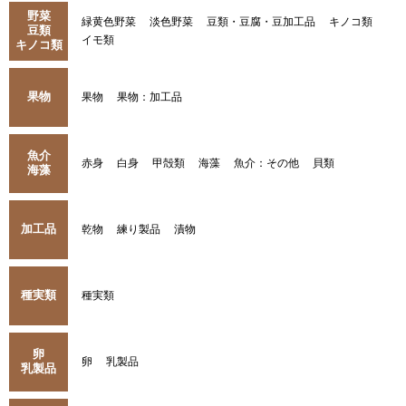
野菜
緑黄色野菜
淡色野菜
豆類・豆腐・豆加工品
キノコ類
豆類
イモ類
キノコ類
果物
果物
果物：加工品
魚介
赤身
白身
甲殻類
海藻
魚介：その他
貝類
海藻
加工品
乾物
練り製品
漬物
種実類
種実類
卵
卵
乳製品
乳製品