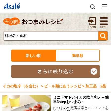
新しい順
簡単順
イカの塩辛（を含む） > ビール類にあうレシピ > 加工品 2品
ミニトマトとイカの塩辛和え～簡
単3stepおつまみ～
おつまみの定番塩辛とミニトマトを