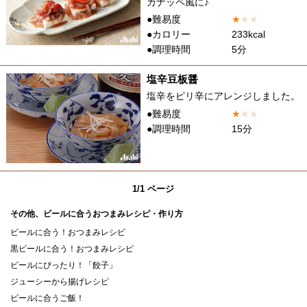
カナッペ風に♪
●難易度
★
★
★
●カロリー
233kcal
●調理時間
5分
塩辛豆板醤
塩辛をピリ辛にアレンジしました。
●難易度
★
★
★
●調理時間
15分
1/1 ページ
その他、ビールに合うおつまみレシピ・作り方
ビールに合う！おつまみレシピ
黒ビールに合う！おつまみレシピ
ビールにぴったり！「餃子」
ジューシーから揚げレシピ
ビールに合うご飯！