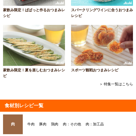
家飲み限定！ぱぱっと作るおつまみレ
スパークリングワインに合うおつまみ
シピ
レシピ
家飲み限定！夏を楽しむおつまみレシ
スポーツ観戦おつまみレシピ
ピ
＞ 特集一覧はこちら
食材別レシピ一覧
肉
牛肉
豚肉
鶏肉
肉：その他
肉：加工品