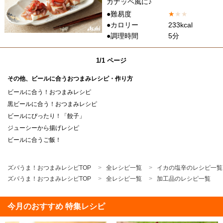
カナッペ風に♪
●難易度
★
★
★
●カロリー
233kcal
●調理時間
5分
1/1 ページ
その他、ビールに合うおつまみレシピ・作り方
ビールに合う！おつまみレシピ
黒ビールに合う！おつまみレシピ
ビールにぴったり！「餃子」
ジューシーから揚げレシピ
ビールに合うご飯！
ズバうま！おつまみレシピTOP
全レシピ一覧
イカの塩辛のレシピ一覧
ズバうま！おつまみレシピTOP
全レシピ一覧
加工品のレシピ一覧
今月のおすすめ 特集レシピ