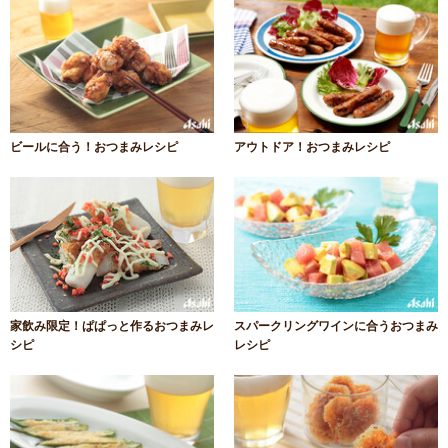
ビールに合う！おつまみレシピ
アウトドア！おつまみレシピ
家飲み限定！ぱぱっと作るおつまみレ
スパークリングワインに合うおつまみ
シピ
レシピ