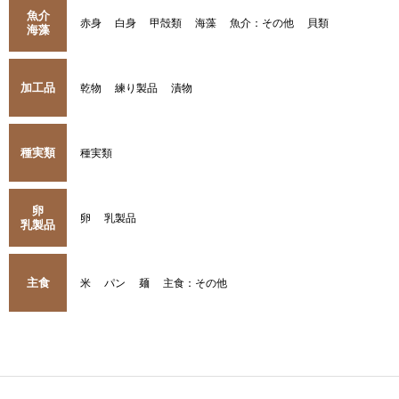
魚介
赤身
白身
甲殻類
海藻
魚介：その他
貝類
海藻
加工品
乾物
練り製品
漬物
種実類
種実類
卵
卵
乳製品
乳製品
主食
米
パン
麺
主食：その他