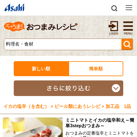
新しい順
簡単順
イカの塩辛（を含む） > ビール類にあうレシピ > 加工品 1品
ミニトマトとイカの塩辛和え～簡
単3stepおつまみ～
おつまみの定番塩辛とミニトマトを