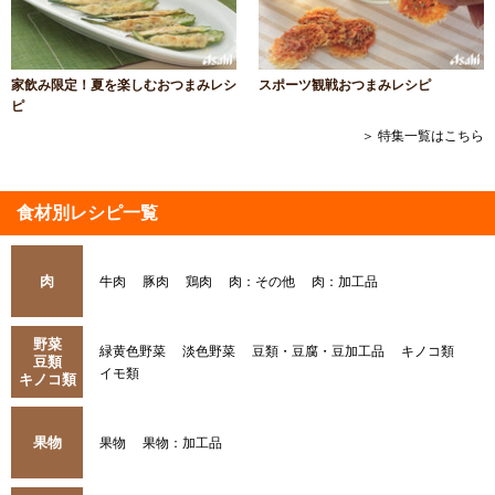
家飲み限定！夏を楽しむおつまみレシ
スポーツ観戦おつまみレシピ
ピ
＞ 特集一覧はこちら
食材別レシピ一覧
肉
牛肉
豚肉
鶏肉
肉：その他
肉：加工品
野菜
緑黄色野菜
淡色野菜
豆類・豆腐・豆加工品
キノコ類
豆類
イモ類
キノコ類
果物
果物
果物：加工品