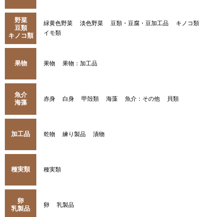
野菜
緑黄色野菜
淡色野菜
豆類・豆腐・豆加工品
キノコ類
豆類
イモ類
キノコ類
果物
果物
果物：加工品
魚介
赤身
白身
甲殻類
海藻
魚介：その他
貝類
海藻
加工品
乾物
練り製品
漬物
種実類
種実類
卵
卵
乳製品
乳製品