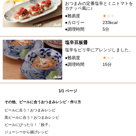
おつまみの定番塩辛とミニトマトを
カナッペ風に♪
●難易度
★
★
★
●カロリー
233kcal
●調理時間
5分
塩辛豆板醤
塩辛をピリ辛にアレンジしました。
●難易度
★
★
★
●調理時間
15分
1/1 ページ
その他、ビールに合うおつまみレシピ・作り方
ビールに合う！おつまみレシピ
黒ビールに合う！おつまみレシピ
ビールにぴったり！「餃子」
ジューシーから揚げレシピ