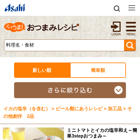
新しい順
簡単順
イカの塩辛（を含む） > ビール類にあうレシピ > 加工品 > そ
の他創作 2品
ミニトマトとイカの塩辛和え～簡
単3stepおつまみ～