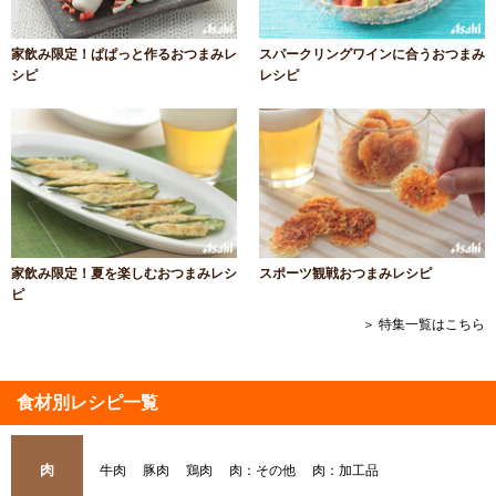
家飲み限定！ぱぱっと作るおつまみレ
スパークリングワインに合うおつまみ
シピ
レシピ
家飲み限定！夏を楽しむおつまみレシ
スポーツ観戦おつまみレシピ
ピ
＞ 特集一覧はこちら
食材別レシピ一覧
肉
牛肉
豚肉
鶏肉
肉：その他
肉：加工品