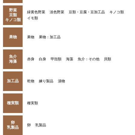
野菜
緑黄色野菜
淡色野菜
豆類・豆腐・豆加工品
キノコ類
豆類
イモ類
キノコ類
果物
果物
果物：加工品
魚介
赤身
白身
甲殻類
海藻
魚介：その他
貝類
海藻
加工品
乾物
練り製品
漬物
種実類
種実類
卵
卵
乳製品
乳製品