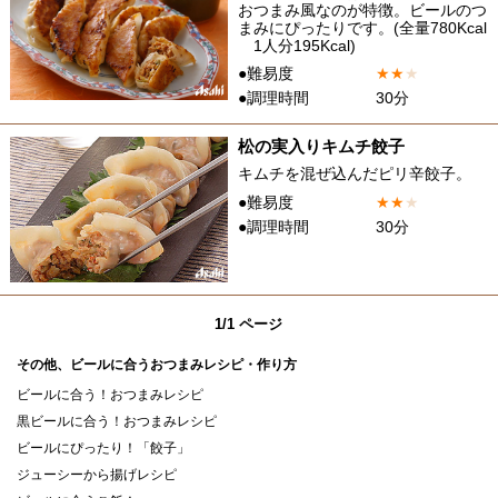
おつまみ風なのが特徴。ビールのつ
まみにぴったりです。(全量780Kcal
1人分195Kcal)
●難易度
★
★
★
●調理時間
30分
松の実入りキムチ餃子
キムチを混ぜ込んだピリ辛餃子。
●難易度
★
★
★
●調理時間
30分
1/1 ページ
その他、ビールに合うおつまみレシピ・作り方
ビールに合う！おつまみレシピ
黒ビールに合う！おつまみレシピ
ビールにぴったり！「餃子」
ジューシーから揚げレシピ