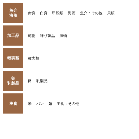
魚介
赤身
白身
甲殻類
海藻
魚介：その他
貝類
海藻
加工品
乾物
練り製品
漬物
種実類
種実類
卵
卵
乳製品
乳製品
主食
米
パン
麺
主食：その他