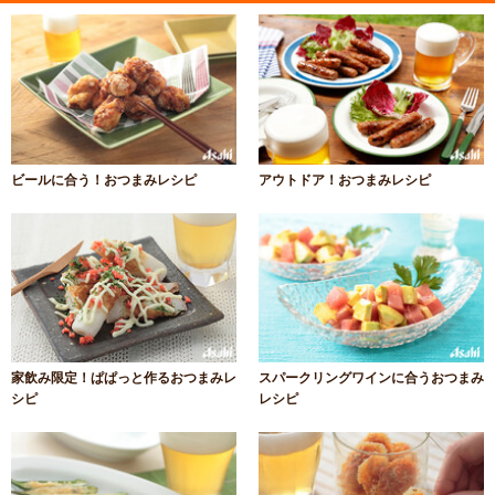
ビールに合う！おつまみレシピ
アウトドア！おつまみレシピ
家飲み限定！ぱぱっと作るおつまみレ
スパークリングワインに合うおつまみ
シピ
レシピ