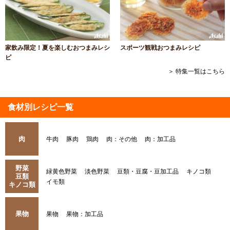
家飲み限定！夏を楽しむおつまみレシ
スポーツ観戦おつまみレシピ
ピ
＞ 特集一覧はこちら
食材別レシピ一覧
肉
牛肉
豚肉
鶏肉
肉：その他
肉：加工品
野菜
緑黄色野菜
淡色野菜
豆類・豆腐・豆加工品
キノコ類
豆類
イモ類
キノコ類
果物
果物
果物：加工品