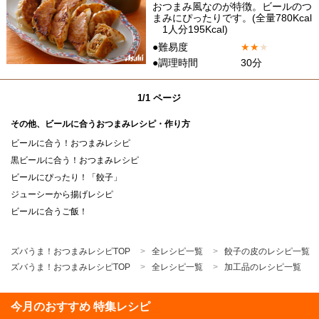
おつまみ風なのが特徴。ビールのつ
まみにぴったりです。(全量780Kcal
1人分195Kcal)
●難易度
★
★
★
●調理時間
30分
1/1 ページ
その他、ビールに合うおつまみレシピ・作り方
ビールに合う！おつまみレシピ
黒ビールに合う！おつまみレシピ
ビールにぴったり！「餃子」
ジューシーから揚げレシピ
ビールに合うご飯！
ズバうま！おつまみレシピTOP
全レシピ一覧
餃子の皮のレシピ一覧
ズバうま！おつまみレシピTOP
全レシピ一覧
加工品のレシピ一覧
今月のおすすめ 特集レシピ