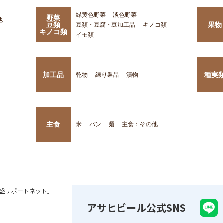
緑黄色野菜
淡色野菜
野菜
他
豆類
果物
豆類・豆腐・豆加工品
キノコ類
キノコ類
イモ類
加工品
種実
乾物
練り製品
漬物
主食
米
パン
麺
主食：その他
盛サポートネット」
アサヒビール公式SNS