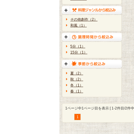
その他創作（2）
和風（1）
5分（1）
15分（1）
夏（2）
秋（2）
冬（1）
春（1）
1ページ中1ページ目を表示 [ 1-2件目/2件中 
1