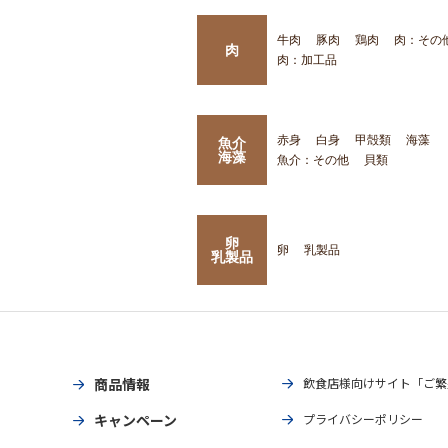
牛肉
豚肉
鶏肉
肉：その
肉
肉：加工品
赤身
白身
甲殻類
海藻
魚介
海藻
魚介：その他
貝類
卵
卵
乳製品
乳製品
商品情報
飲食店様向けサイト「ご繁
キャンペーン
プライバシーポリシー