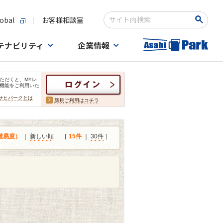
obal
お客様相談室
検索キーワード入力
テナビリティ
企業情報
ただくと、MYレ
機能をご利用いた
サヒパークとは
新規ご利用はコチラ
難易度）
｜
新しい順
［
15件
｜
30件
］