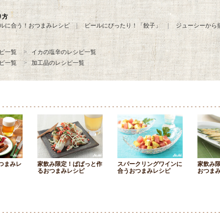
り方
ルに合う！おつまみレシピ
ビールにぴったり！「餃子」
ジューシーから
ピ一覧
イカの塩辛のレシピ一覧
ピ一覧
加工品のレシピ一覧
つまみレ
家飲み限定！ぱぱっと作
スパークリングワインに
家飲み
るおつまみレシピ
合うおつまみレシピ
おつま