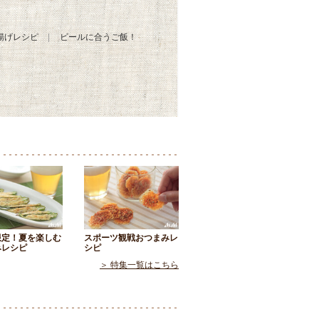
揚げレシピ
ビールに合うご飯！
限定！夏を楽しむ
スポーツ観戦おつまみレ
みレシピ
シピ
＞ 特集一覧はこちら