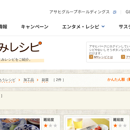
アサヒグループホールディングス
Gl
情報
キャンペーン
エンタメ・レシピ
サス
アサヒパークにログインしてい
シピやおいしそうボタンなどの
だけます。
MYレシピとは
ア
まみレシピをご紹介。
かんたん順（
あうレシピ
加工品
副菜
［ 2件 ］
]