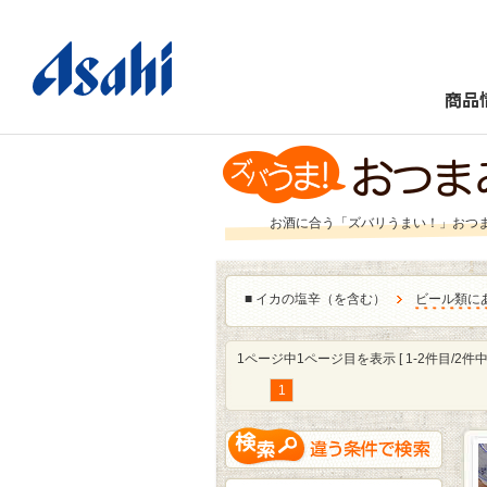
商品
お酒に合う「ズバリうまい！」おつ
■
イカの塩辛（を含む）
ビール類に
1ページ中1ページ目を表示 [ 1-2件目/2件中 
1