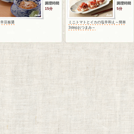
15分
5分
塩辛豆板醤
ミニトマトとイカの塩辛和え～簡単
3stepおつまみ～