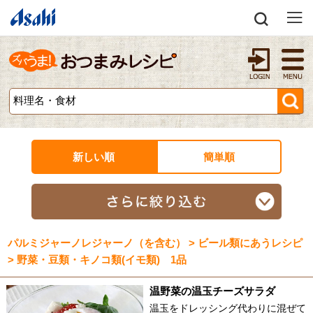
新しい順
簡単順
パルミジャーノレジャーノ（を含む） > ビール類にあうレシピ
> 野菜・豆類・キノコ類(イモ類) 1品
温野菜の温玉チーズサラダ
温玉をドレッシング代わりに混ぜて