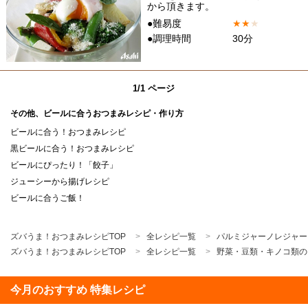
から頂きます。
●難易度
★
★
★
●調理時間
30分
1/1 ページ
その他、ビールに合うおつまみレシピ・作り方
ビールに合う！おつまみレシピ
黒ビールに合う！おつまみレシピ
ビールにぴったり！「餃子」
ジューシーから揚げレシピ
ビールに合うご飯！
ズバうま！おつまみレシピTOP
全レシピ一覧
パルミジャーノレジャー
ズバうま！おつまみレシピTOP
全レシピ一覧
野菜・豆類・キノコ類の
今月のおすすめ 特集レシピ