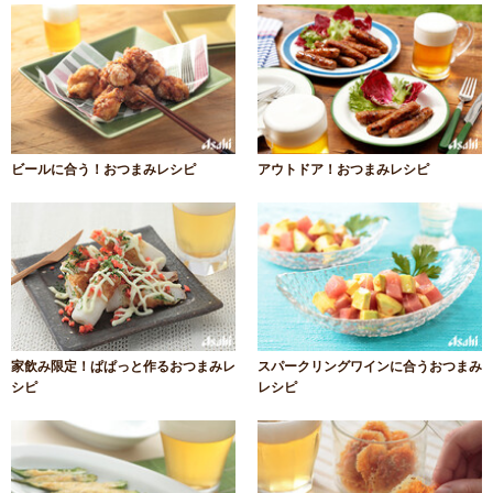
ビールに合う！おつまみレシピ
アウトドア！おつまみレシピ
家飲み限定！ぱぱっと作るおつまみレ
スパークリングワインに合うおつまみ
シピ
レシピ