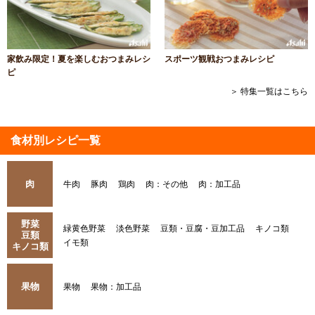
家飲み限定！夏を楽しむおつまみレシ
スポーツ観戦おつまみレシピ
ピ
＞ 特集一覧はこちら
食材別レシピ一覧
肉
牛肉
豚肉
鶏肉
肉：その他
肉：加工品
野菜
緑黄色野菜
淡色野菜
豆類・豆腐・豆加工品
キノコ類
豆類
イモ類
キノコ類
果物
果物
果物：加工品