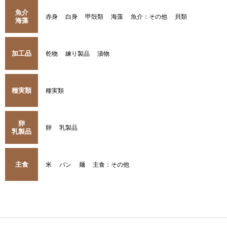
魚介
赤身
白身
甲殻類
海藻
魚介：その他
貝類
海藻
加工品
乾物
練り製品
漬物
種実類
種実類
卵
卵
乳製品
乳製品
主食
米
パン
麺
主食：その他