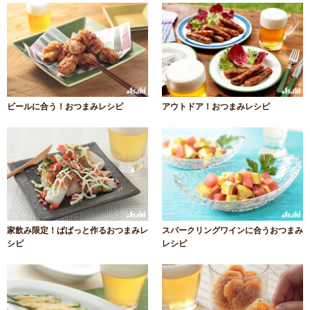
ビールに合う！おつまみレシピ
アウトドア！おつまみレシピ
家飲み限定！ぱぱっと作るおつまみレ
スパークリングワインに合うおつまみ
シピ
レシピ