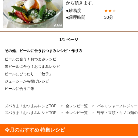
から頂きます。
●難易度
★
★
★
●調理時間
30分
1/1 ページ
その他、ビールに合うおつまみレシピ・作り方
ビールに合う！おつまみレシピ
黒ビールに合う！おつまみレシピ
ビールにぴったり！「餃子」
ジューシーから揚げレシピ
ビールに合うご飯！
ズバうま！おつまみレシピTOP
全レシピ一覧
パルミジャーノレジャー
ズバうま！おつまみレシピTOP
全レシピ一覧
野菜・豆類・キノコ類の
今月のおすすめ 特集レシピ