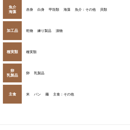
魚介
赤身
白身
甲殻類
海藻
魚介：その他
貝類
海藻
加工品
乾物
練り製品
漬物
種実類
種実類
卵
卵
乳製品
乳製品
主食
米
パン
麺
主食：その他