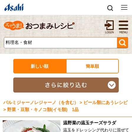
新しい順
簡単順
パルミジャーノレジャーノ（を含む） > ビール類にあうレシピ
> 野菜・豆類・キノコ類(イモ類) 1品
温野菜の温玉チーズサラダ
温玉をドレッシング代わりに混ぜて