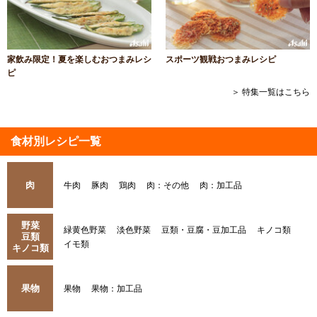
家飲み限定！夏を楽しむおつまみレシ
スポーツ観戦おつまみレシピ
ピ
＞ 特集一覧はこちら
食材別レシピ一覧
肉
牛肉
豚肉
鶏肉
肉：その他
肉：加工品
野菜
緑黄色野菜
淡色野菜
豆類・豆腐・豆加工品
キノコ類
豆類
イモ類
キノコ類
果物
果物
果物：加工品