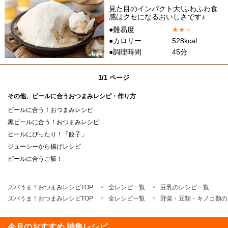
見た目のインパクト大!ふわふわ食
感はクセになるおいしさです♪
●難易度
★
★
★
●カロリー
528kcal
●調理時間
45分
1/1 ページ
その他、ビールに合うおつまみレシピ・作り方
ビールに合う！おつまみレシピ
黒ビールに合う！おつまみレシピ
ビールにぴったり！「餃子」
ジューシーから揚げレシピ
ビールに合うご飯！
ズバうま！おつまみレシピTOP
全レシピ一覧
豆乳のレシピ一覧
ズバうま！おつまみレシピTOP
全レシピ一覧
野菜・豆類・キノコ類の
今月のおすすめ 特集レシピ