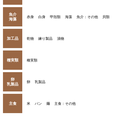
魚介
赤身
白身
甲殻類
海藻
魚介：その他
貝類
海藻
加工品
乾物
練り製品
漬物
種実類
種実類
卵
卵
乳製品
乳製品
主食
米
パン
麺
主食：その他