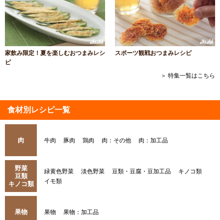
家飲み限定！夏を楽しむおつまみレシ
スポーツ観戦おつまみレシピ
ピ
＞ 特集一覧はこちら
食材別レシピ一覧
肉
牛肉
豚肉
鶏肉
肉：その他
肉：加工品
野菜
緑黄色野菜
淡色野菜
豆類・豆腐・豆加工品
キノコ類
豆類
イモ類
キノコ類
果物
果物
果物：加工品