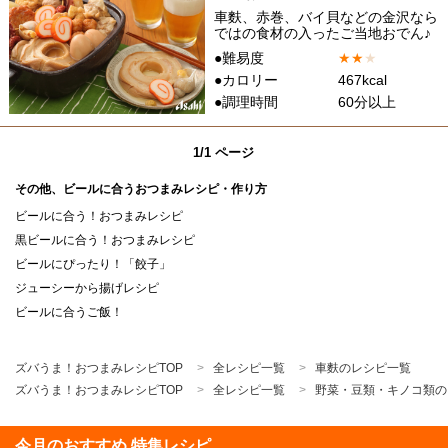
車麩、赤巻、バイ貝などの金沢なら
ではの食材の入ったご当地おでん♪
●難易度
★
★
★
●カロリー
467kcal
●調理時間
60分以上
1/1 ページ
その他、ビールに合うおつまみレシピ・作り方
ビールに合う！おつまみレシピ
黒ビールに合う！おつまみレシピ
ビールにぴったり！「餃子」
ジューシーから揚げレシピ
ビールに合うご飯！
ズバうま！おつまみレシピTOP
全レシピ一覧
車麩のレシピ一覧
ズバうま！おつまみレシピTOP
全レシピ一覧
野菜・豆類・キノコ類の
今月のおすすめ 特集レシピ