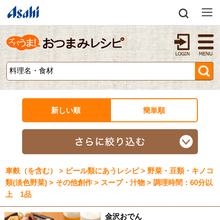
新しい順
簡単順
車麩（を含む） > ビール類にあうレシピ > 野菜・豆類・キノコ
類(淡色野菜) > その他創作 > スープ・汁物 > 調理時間：60分以
上 1品
金沢おでん