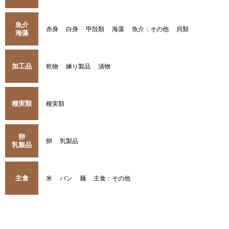
魚介
赤身
白身
甲殻類
海藻
魚介：その他
貝類
海藻
加工品
乾物
練り製品
漬物
種実類
種実類
卵
卵
乳製品
乳製品
主食
米
パン
麺
主食：その他