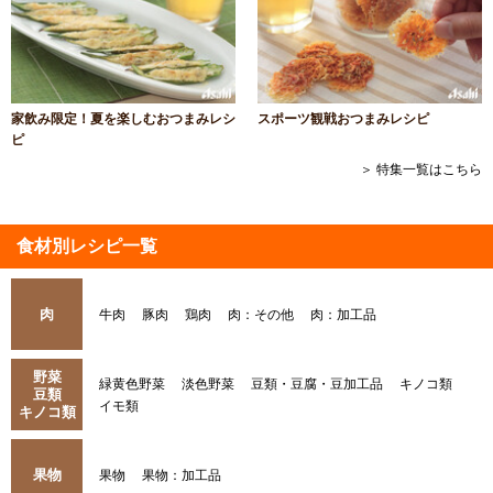
家飲み限定！夏を楽しむおつまみレシ
スポーツ観戦おつまみレシピ
ピ
＞ 特集一覧はこちら
食材別レシピ一覧
肉
牛肉
豚肉
鶏肉
肉：その他
肉：加工品
野菜
緑黄色野菜
淡色野菜
豆類・豆腐・豆加工品
キノコ類
豆類
イモ類
キノコ類
果物
果物
果物：加工品