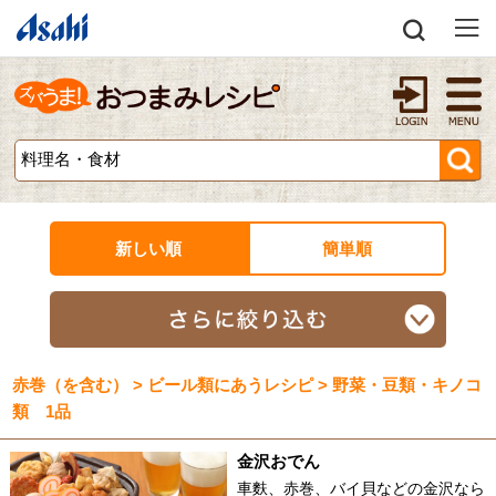
新しい順
簡単順
赤巻（を含む） > ビール類にあうレシピ > 野菜・豆類・キノコ
類 1品
金沢おでん
車麩、赤巻、バイ貝などの金沢なら