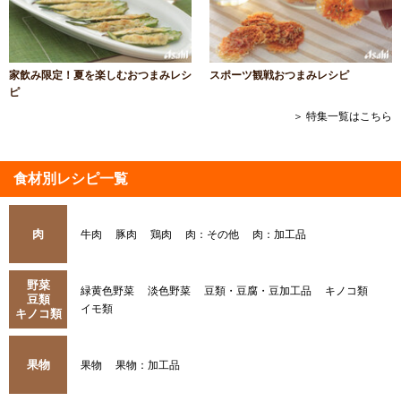
家飲み限定！夏を楽しむおつまみレシ
スポーツ観戦おつまみレシピ
ピ
＞ 特集一覧はこちら
食材別レシピ一覧
肉
牛肉
豚肉
鶏肉
肉：その他
肉：加工品
野菜
緑黄色野菜
淡色野菜
豆類・豆腐・豆加工品
キノコ類
豆類
イモ類
キノコ類
果物
果物
果物：加工品