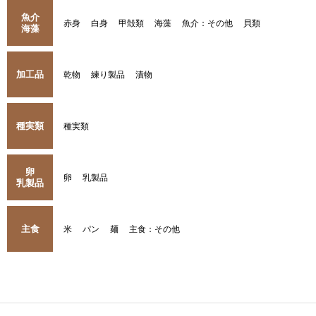
魚介
赤身
白身
甲殻類
海藻
魚介：その他
貝類
海藻
加工品
乾物
練り製品
漬物
種実類
種実類
卵
卵
乳製品
乳製品
主食
米
パン
麺
主食：その他