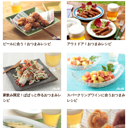
ビールに合う！おつまみレシピ
アウトドア！おつまみレシピ
家飲み限定！ぱぱっと作るおつまみレ
スパークリングワインに合うおつまみ
シピ
レシピ