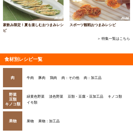
家飲み限定！夏を楽しむおつまみレシ
スポーツ観戦おつまみレシピ
ピ
＞ 特集一覧はこちら
食材別レシピ一覧
肉
牛肉
豚肉
鶏肉
肉：その他
肉：加工品
野菜
緑黄色野菜
淡色野菜
豆類・豆腐・豆加工品
キノコ類
豆類
イモ類
キノコ類
果物
果物
果物：加工品