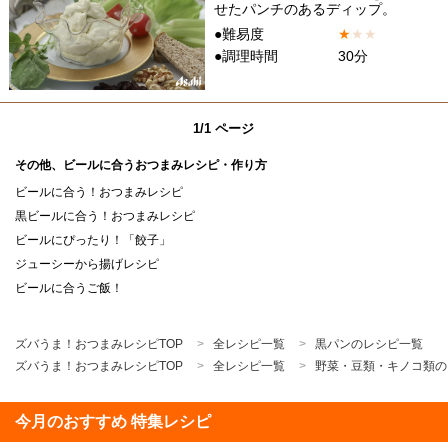
せたパンチのあるディップ。
●難易度
★
★
★
●調理時間
30分
1/1 ページ
その他、ビールに合うおつまみレシピ・作り方
ビールに合う！おつまみレシピ
黒ビールに合う！おつまみレシピ
ビールにぴったり！「餃子」
ジューシーから揚げレシピ
ビールに合うご飯！
ズバうま！おつまみレシピTOP
全レシピ一覧
黒パンのレシピ一覧
ズバうま！おつまみレシピTOP
全レシピ一覧
野菜・豆類・キノコ類の
今月のおすすめ 特集レシピ