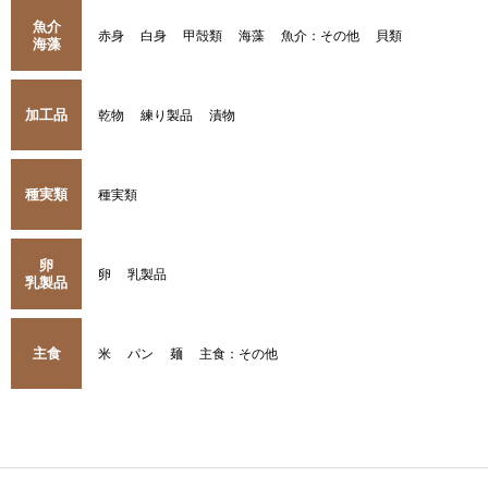
魚介
赤身
白身
甲殻類
海藻
魚介：その他
貝類
海藻
加工品
乾物
練り製品
漬物
種実類
種実類
卵
卵
乳製品
乳製品
主食
米
パン
麺
主食：その他