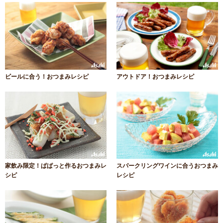
ビールに合う！おつまみレシピ
アウトドア！おつまみレシピ
家飲み限定！ぱぱっと作るおつまみレ
スパークリングワインに合うおつまみ
シピ
レシピ