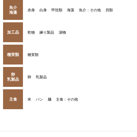
魚介
赤身
白身
甲殻類
海藻
魚介：その他
貝類
海藻
加工品
乾物
練り製品
漬物
種実類
種実類
卵
卵
乳製品
乳製品
主食
米
パン
麺
主食：その他