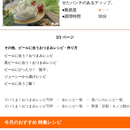
せたパンチのあるディップ。
●難易度
★
★
★
●調理時間
30分
1/1 ページ
その他、ビールに合うおつまみレシピ・作り方
ビールに合う！おつまみレシピ
黒ビールに合う！おつまみレシピ
ビールにぴったり！「餃子」
ジューシーから揚げレシピ
ビールに合うご飯！
ズバうま！おつまみレシピTOP
全レシピ一覧
黒パンのレシピ一覧
ズバうま！おつまみレシピTOP
全レシピ一覧
野菜・豆類・キノコ類の
今月のおすすめ 特集レシピ