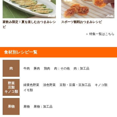
家飲み限定！夏を楽しむおつまみレシ
スポーツ観戦おつまみレシピ
ピ
＞ 特集一覧はこちら
食材別レシピ一覧
肉
牛肉
豚肉
鶏肉
肉：その他
肉：加工品
野菜
緑黄色野菜
淡色野菜
豆類・豆腐・豆加工品
キノコ類
豆類
イモ類
キノコ類
果物
果物
果物：加工品