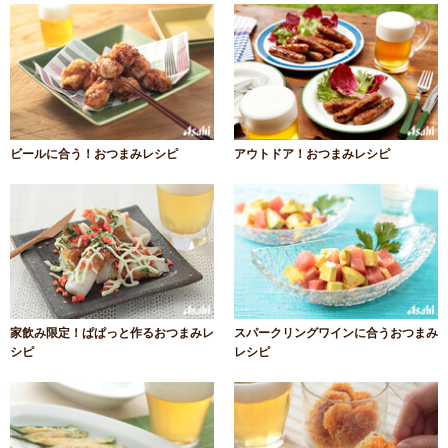
ビールに合う！おつまみレシピ
アウトドア！おつまみレシピ
家飲み限定！ぱぱっと作るおつまみレ
スパークリングワインに合うおつまみ
シピ
レシピ