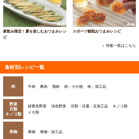
家飲み限定！夏を楽しむおつまみレシ
スポーツ観戦おつまみレシピ
ピ
＞ 特集一覧はこちら
食材別レシピ一覧
肉
牛肉
豚肉
鶏肉
肉：その他
肉：加工品
野菜
緑黄色野菜
淡色野菜
豆類・豆腐・豆加工品
キノコ類
豆類
イモ類
キノコ類
果物
果物
果物：加工品