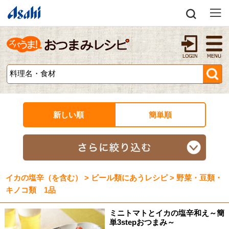
新しい順
簡単順
イカの塩辛（を含む） > ビール類にあうレシピ > 野菜・豆類・
キノコ類 1品
ミニトマトとイカの塩辛和え～簡
単3stepおつまみ～