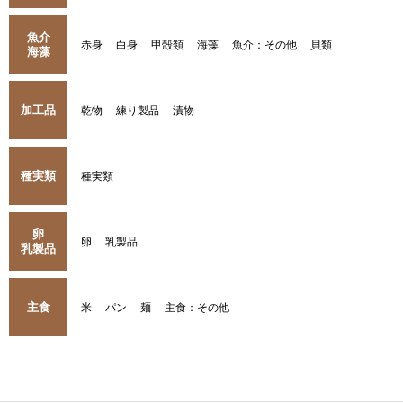
魚介
赤身
白身
甲殻類
海藻
魚介：その他
貝類
海藻
加工品
乾物
練り製品
漬物
種実類
種実類
卵
卵
乳製品
乳製品
主食
米
パン
麺
主食：その他