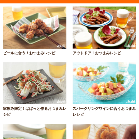
ビールに合う！おつまみレシピ
アウトドア！おつまみレシピ
家飲み限定！ぱぱっと作るおつまみレ
スパークリングワインに合うおつまみ
シピ
レシピ