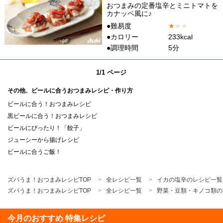
おつまみの定番塩辛とミニトマトを
カナッペ風に♪
●難易度
★
★
★
●カロリー
233kcal
●調理時間
5分
1/1 ページ
その他、ビールに合うおつまみレシピ・作り方
ビールに合う！おつまみレシピ
黒ビールに合う！おつまみレシピ
ビールにぴったり！「餃子」
ジューシーから揚げレシピ
ビールに合うご飯！
ズバうま！おつまみレシピTOP
全レシピ一覧
イカの塩辛のレシピ一覧
ズバうま！おつまみレシピTOP
全レシピ一覧
野菜・豆類・キノコ類の
今月のおすすめ 特集レシピ