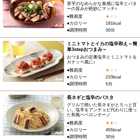
里芋のなめらかな食感に塩辛とバタ
ーの旨みが絶妙にマッチ♪
●難易度
★
★
★
●カロリー
181kcal
●調理時間
30分
ミニトマトとイカの塩辛和え～簡
単3stepおつまみ～
おつまみの定番塩辛とミニトマトを
カナッペ風に♪
●難易度
★
★
★
●カロリー
233kcal
●調理時間
5分
長ネギと塩辛のパスタ
グリルで焼いた長ネギがとろっと甘
い。塩辛をアンチョビ代わりに使っ
た和風ペペロンチーノ
●難易度
★
★
★
●カロリー
455kcal
●調理時間
30分