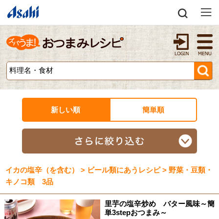
新しい順
簡単順
イカの塩辛（を含む） > ビール類にあうレシピ > 野菜・豆類・
キノコ類 3品
里芋の塩辛炒め バター風味～簡
単3stepおつまみ～