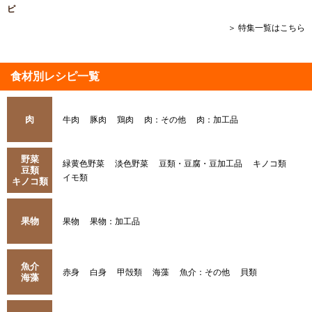
ピ
＞ 特集一覧はこちら
食材別レシピ一覧
肉
牛肉
豚肉
鶏肉
肉：その他
肉：加工品
野菜
緑黄色野菜
淡色野菜
豆類・豆腐・豆加工品
キノコ類
豆類
イモ類
キノコ類
果物
果物
果物：加工品
魚介
赤身
白身
甲殻類
海藻
魚介：その他
貝類
海藻