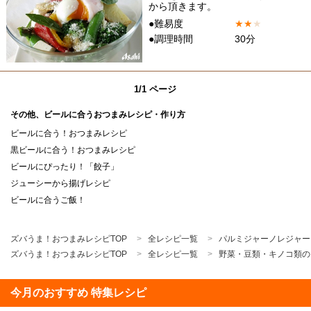
から頂きます。
●難易度
★
★
★
●調理時間
30分
1/1 ページ
その他、ビールに合うおつまみレシピ・作り方
ビールに合う！おつまみレシピ
黒ビールに合う！おつまみレシピ
ビールにぴったり！「餃子」
ジューシーから揚げレシピ
ビールに合うご飯！
ズバうま！おつまみレシピTOP
全レシピ一覧
パルミジャーノレジャー
ズバうま！おつまみレシピTOP
全レシピ一覧
野菜・豆類・キノコ類の
今月のおすすめ 特集レシピ