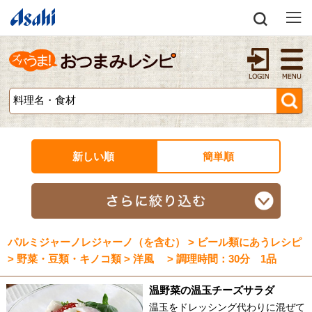
新しい順
簡単順
パルミジャーノレジャーノ（を含む） > ビール類にあうレシピ
> 野菜・豆類・キノコ類 > 洋風 > 調理時間：30分 1品
温野菜の温玉チーズサラダ
温玉をドレッシング代わりに混ぜて