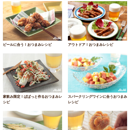
ビールに合う！おつまみレシピ
アウトドア！おつまみレシピ
家飲み限定！ぱぱっと作るおつまみレ
スパークリングワインに合うおつまみ
シピ
レシピ