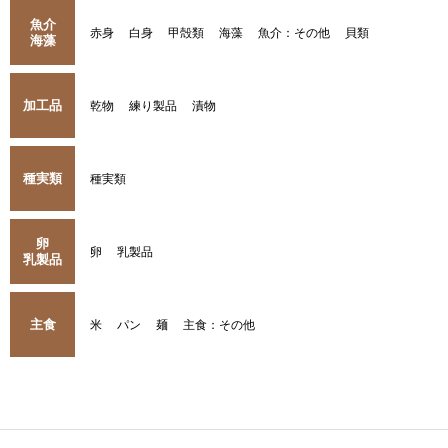
魚介
赤身
白身
甲殻類
海藻
魚介：その他
貝類
海藻
加工品
乾物
練り製品
漬物
種実類
種実類
卵
卵
乳製品
乳製品
主食
米
パン
麺
主食：その他