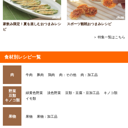
家飲み限定！夏を楽しむおつまみレシ
スポーツ観戦おつまみレシピ
ピ
＞ 特集一覧はこちら
食材別レシピ一覧
肉
牛肉
豚肉
鶏肉
肉：その他
肉：加工品
野菜
緑黄色野菜
淡色野菜
豆類・豆腐・豆加工品
キノコ類
豆類
イモ類
キノコ類
果物
果物
果物：加工品