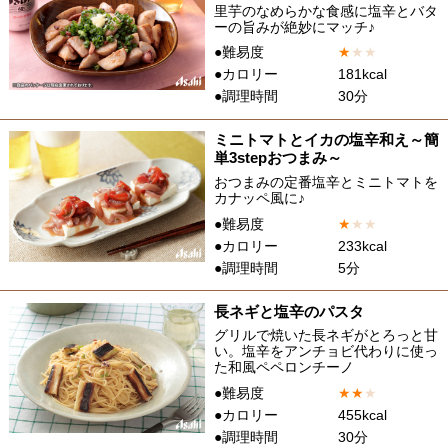
里芋のなめらかな食感に塩辛とバタ
ーの旨みが絶妙にマッチ♪
●難易度
★
★
★
●カロリー
181kcal
●調理時間
30分
ミニトマトとイカの塩辛和え～簡
単3stepおつまみ～
おつまみの定番塩辛とミニトマトを
カナッペ風に♪
●難易度
★
★
★
●カロリー
233kcal
●調理時間
5分
長ネギと塩辛のパスタ
グリルで焼いた長ネギがとろっと甘
い。塩辛をアンチョビ代わりに使っ
た和風ペペロンチーノ
●難易度
★
★
★
●カロリー
455kcal
●調理時間
30分