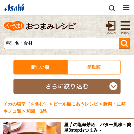
新しい順
簡単順
イカの塩辛（を含む） > ビール類にあうレシピ > 野菜・豆類・
キノコ類 > 和風 3品
里芋の塩辛炒め バター風味～簡
単3stepおつまみ～