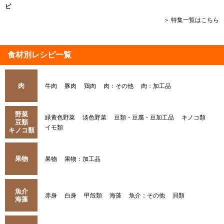
ピ
＞ 特集一覧はこちら
食材別レシピ一覧
肉
牛肉
豚肉
鶏肉
肉：その他
肉：加工品
野菜
緑黄色野菜
淡色野菜
豆類・豆腐・豆加工品
キノコ類
豆類
イモ類
キノコ類
果物
果物
果物：加工品
魚介
赤身
白身
甲殻類
海藻
魚介：その他
貝類
海藻