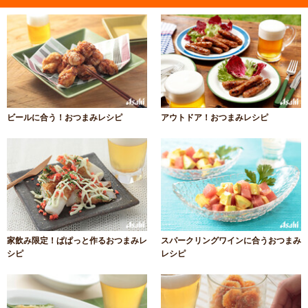
ビールに合う！おつまみレシピ
アウトドア！おつまみレシピ
家飲み限定！ぱぱっと作るおつまみレ
スパークリングワインに合うおつまみ
シピ
レシピ