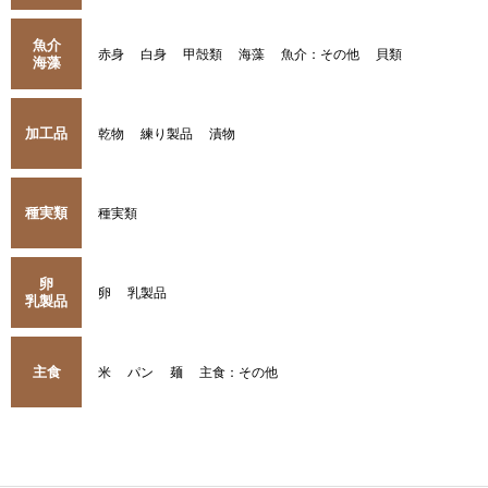
魚介
赤身
白身
甲殻類
海藻
魚介：その他
貝類
海藻
加工品
乾物
練り製品
漬物
種実類
種実類
卵
卵
乳製品
乳製品
主食
米
パン
麺
主食：その他