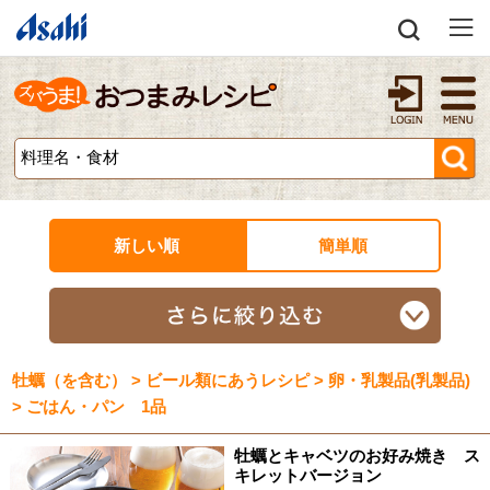
新しい順
簡単順
牡蠣（を含む） > ビール類にあうレシピ > 卵・乳製品(乳製品)
> ごはん・パン 1品
牡蠣とキャベツのお好み焼き ス
キレットバージョン