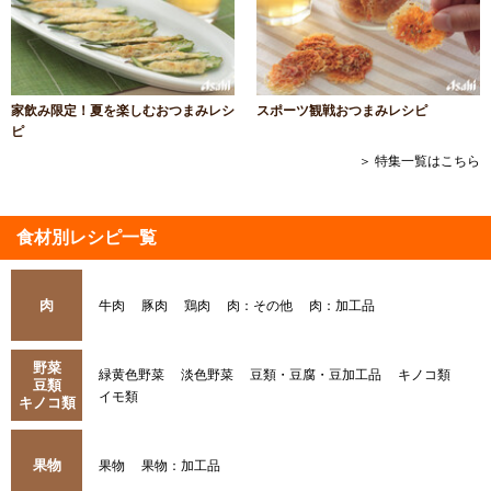
家飲み限定！夏を楽しむおつまみレシ
スポーツ観戦おつまみレシピ
ピ
＞ 特集一覧はこちら
食材別レシピ一覧
肉
牛肉
豚肉
鶏肉
肉：その他
肉：加工品
野菜
緑黄色野菜
淡色野菜
豆類・豆腐・豆加工品
キノコ類
豆類
イモ類
キノコ類
果物
果物
果物：加工品