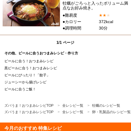
牡蠣がごろっと入ったボリューム満
点なお好み焼き。
●難易度
★
★
★
●カロリー
372kcal
●調理時間
30分
1/1 ページ
その他、ビールに合うおつまみレシピ・作り方
ビールに合う！おつまみレシピ
黒ビールに合う！おつまみレシピ
ビールにぴったり！「餃子」
ジューシーから揚げレシピ
ビールに合うご飯！
ズバうま！おつまみレシピTOP
全レシピ一覧
牡蠣のレシピ一覧
ズバうま！おつまみレシピTOP
全レシピ一覧
卵・乳製品のレシピ一覧
今月のおすすめ 特集レシピ