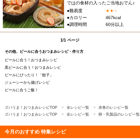
ではの食材の入ったご当地おでん♪
●難易度
★
★
★
●カロリー
467kcal
●調理時間
60分以上
1/1 ページ
その他、ビールに合うおつまみレシピ・作り方
ビールに合う！おつまみレシピ
黒ビールに合う！おつまみレシピ
ビールにぴったり！「餃子」
ジューシーから揚げレシピ
ビールに合うご飯！
ズバうま！おつまみレシピTOP
全レシピ一覧
赤巻のレシピ一覧
ズバうま！おつまみレシピTOP
全レシピ一覧
卵・乳製品のレシピ一覧
今月のおすすめ 特集レシピ