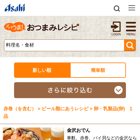
新しい順
簡単順
赤巻（を含む） > ビール類にあうレシピ > 卵・乳製品(卵) 1
品
金沢おでん
車麩、赤巻、バイ貝などの金沢なら