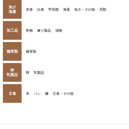
魚介
赤身
白身
甲殻類
海藻
魚介：その他
貝類
海藻
加工品
乾物
練り製品
漬物
種実類
種実類
卵
卵
乳製品
乳製品
主食
米
パン
麺
主食：その他