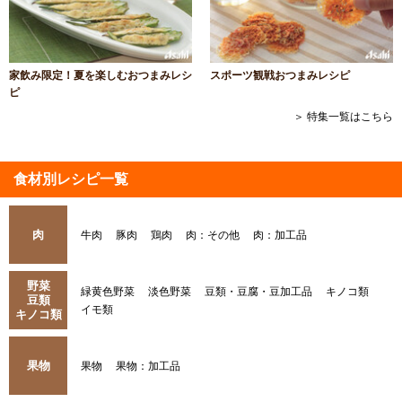
家飲み限定！夏を楽しむおつまみレシ
スポーツ観戦おつまみレシピ
ピ
＞ 特集一覧はこちら
食材別レシピ一覧
肉
牛肉
豚肉
鶏肉
肉：その他
肉：加工品
野菜
緑黄色野菜
淡色野菜
豆類・豆腐・豆加工品
キノコ類
豆類
イモ類
キノコ類
果物
果物
果物：加工品