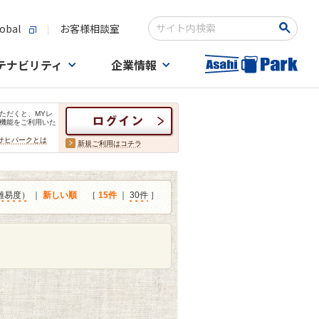
obal
お客様相談室
検索キーワード入力
テナビリティ
企業情報
ただくと、MYレ
機能をご利用いた
サヒパークとは
新規ご利用はコチラ
難易度）
｜
新しい順
［
15件
｜
30件
］