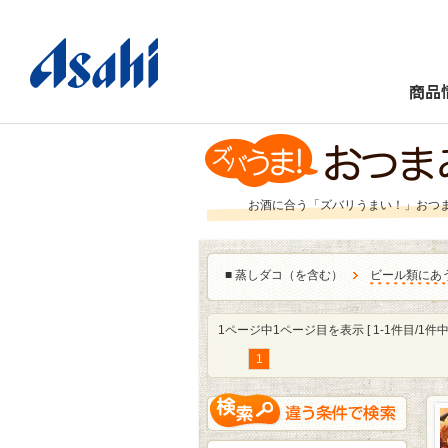
商品
お酒に合う「ズバリうまい！」おつ
■
蒸しダコ（を含む）
ビール類にあ
1ページ中1ページ目を表示 [ 1-1件目/1件中 
1