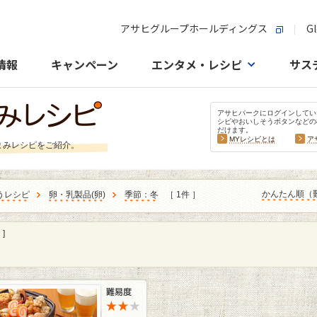
アサヒグループホールディングス
Gl
情報
キャンペーン
エンタメ・レシピ
サス
アサヒパークにログインしてい
シピやおいしそうボタンなどの
だけます。
MYレシピとは
ア
まみレシピをご紹介。
かんたん順（
うレシピ
卵・乳製品
(
卵
)
季節：冬
［ 1件 ］
]