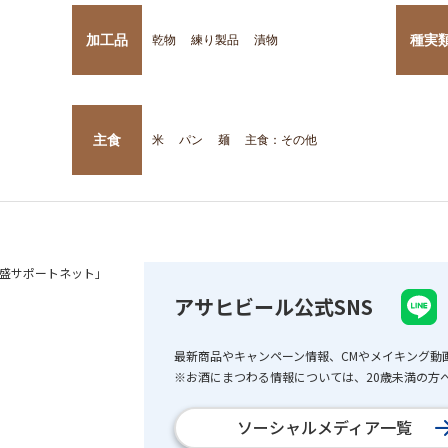
加工品
種実
乾物
練り製品
漬物
主食
米
パン
麺
主食：その他
盛サポートネット」
アサヒビール公式SNS
最新商品やキャンペーン情報、CMやメイキング動
※お酒にまつわる情報については、20歳未満の方へ
ソーシャルメディア一覧