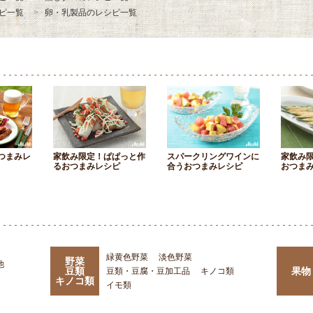
ピ一覧
卵・乳製品のレシピ一覧
つまみレ
家飲み限定！ぱぱっと作
スパークリングワインに
家飲み
るおつまみレシピ
合うおつまみレシピ
おつま
緑黄色野菜
淡色野菜
野菜
他
豆類
果物
豆類・豆腐・豆加工品
キノコ類
キノコ類
イモ類