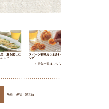
限定！夏を楽しむ
スポーツ観戦おつまみレ
みレシピ
シピ
＞ 特集一覧はこちら
果物
果物：加工品