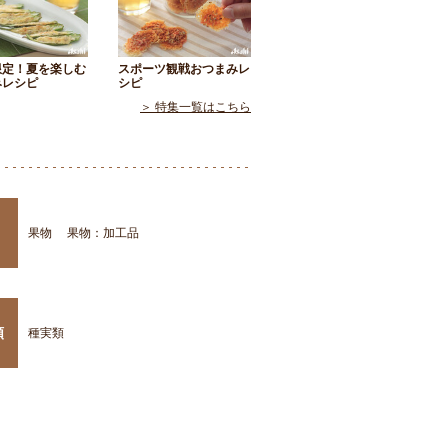
限定！夏を楽しむ
スポーツ観戦おつまみレ
みレシピ
シピ
＞ 特集一覧はこちら
果物
果物：加工品
類
種実類