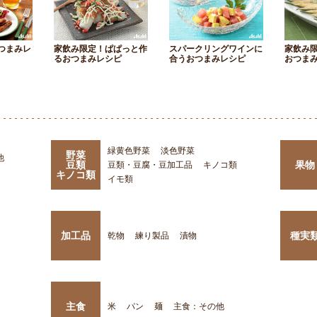
つまみレ
家飲み限定！ぱぱっと作
スパークリングワインに
家飲み
るおつまみレシピ
合うおつまみレシピ
おつま
緑黄色野菜
淡色野菜
野菜
他
豆類
果物
豆類・豆腐・豆加工品
キノコ類
キノコ類
イモ類
加工品
種実
乾物
練り製品
漬物
主食
米
パン
麺
主食：その他