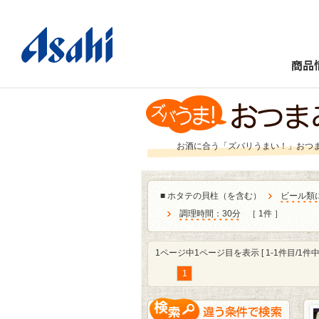
商品
お酒に合う「ズバリうまい！」おつ
■
ホタテの貝柱（を含む）
ビール類
調理時間：30分
［ 1件 ］
1ページ中1ページ目を表示 [ 1-1件目/1件中 
1