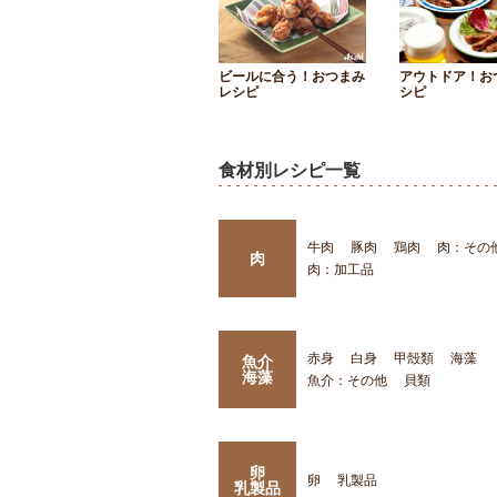
ビールに合う！おつまみ
アウトドア！お
レシピ
シピ
食材別レシピ一覧
牛肉
豚肉
鶏肉
肉：その
肉
肉：加工品
赤身
白身
甲殻類
海藻
魚介
海藻
魚介：その他
貝類
卵
卵
乳製品
乳製品