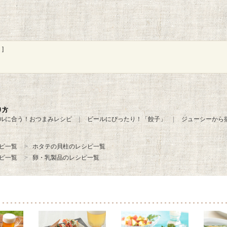
]
り方
ルに合う！おつまみレシピ
ビールにぴったり！「餃子」
ジューシーから
ピ一覧
ホタテの貝柱のレシピ一覧
ピ一覧
卵・乳製品のレシピ一覧