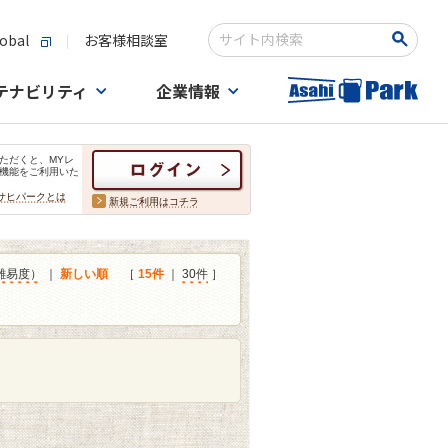
obal
お客様相談室
検索キーワード入力
テナビリティ
企業情報
ただくと、MYレ
機能をご利用いた
サヒパークとは
新規ご利用はコチラ
難易度）
｜
新しい順
［
15件
｜
30件
］