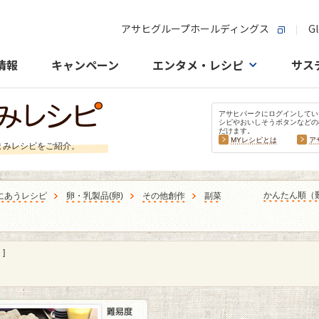
アサヒグループホールディングス
Gl
情報
キャンペーン
エンタメ・レシピ
サス
アサヒパークにログインしてい
シピやおいしそうボタンなどの
だけます。
MYレシピとは
ア
まみレシピをご紹介。
かんたん順（
にあうレシピ
卵・乳製品
(
卵
)
その他創作
副菜
]