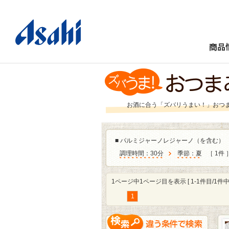
商品
お酒に合う「ズバリうまい！」おつ
■
パルミジャーノレジャーノ（を含む）
調理時間：30分
季節：夏
［ 1件 
1ページ中1ページ目を表示 [ 1-1件目/1件中 
1