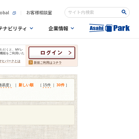
obal
お客様相談室
検索キーワード入力
テナビリティ
企業情報
ただくと、MYレ
機能をご利用いた
サヒパークとは
新規ご利用はコチラ
難易度）
｜
新しい順
［
15件
｜
30件
］