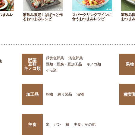
つまみレ
家飲み限定！ぱぱっと作
スパークリングワインに
家飲み
るおつまみレシピ
合うおつまみレシピ
おつま
緑黄色野菜
淡色野菜
野菜
他
豆類
果物
豆類・豆腐・豆加工品
キノコ類
キノコ類
イモ類
加工品
種実
乾物
練り製品
漬物
主食
米
パン
麺
主食：その他