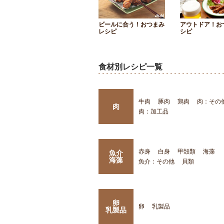
ビールに合う！おつまみ
アウトドア！お
レシピ
シピ
食材別レシピ一覧
牛肉
豚肉
鶏肉
肉：その
肉
肉：加工品
赤身
白身
甲殻類
海藻
魚介
海藻
魚介：その他
貝類
卵
卵
乳製品
乳製品