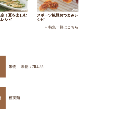
限定！夏を楽しむ
スポーツ観戦おつまみレ
みレシピ
シピ
＞ 特集一覧はこちら
果物
果物：加工品
類
種実類