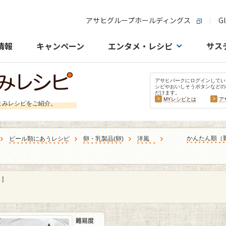
アサヒグループホールディングス
Gl
情報
キャンペーン
エンタメ・レシピ
サス
アサヒパークにログインしてい
シピやおいしそうボタンなどの
だけます。
MYレシピとは
ア
まみレシピをご紹介。
かんたん順（
ビール類にあうレシピ
卵・乳製品
(
卵
)
洋風
］
]