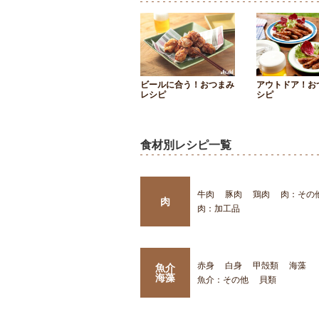
ビールに合う！おつまみ
アウトドア！お
レシピ
シピ
食材別レシピ一覧
牛肉
豚肉
鶏肉
肉：その
肉
肉：加工品
赤身
白身
甲殻類
海藻
魚介
海藻
魚介：その他
貝類