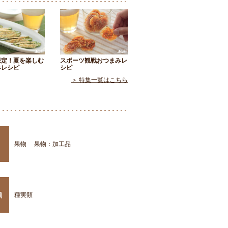
限定！夏を楽しむ
スポーツ観戦おつまみレ
みレシピ
シピ
＞ 特集一覧はこちら
果物
果物：加工品
類
種実類