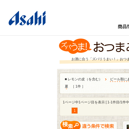
商品
お酒に合う「ズバリうまい！」おつ
■
レモンの皮（を含む）
ビール類に
夏
［ 1件 ］
1ページ中1ページ目を表示 [ 1-1件目/1件中 
1