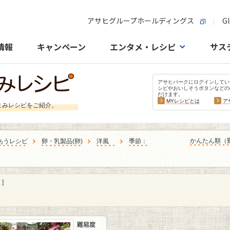
アサヒグループホールディングス
Gl
情報
キャンペーン
エンタメ・レシピ
サス
アサヒパークにログインしてい
シピやおいしそうボタンなどの
だけます。
MYレシピとは
ア
まみレシピをご紹介。
かんたん順（
あうレシピ
卵・乳製品
(
卵
)
洋風
季節：
]