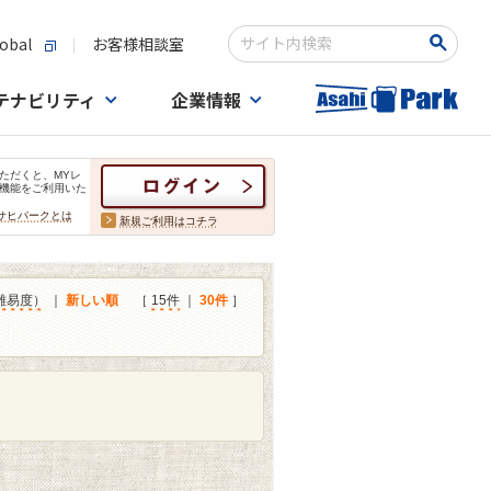
obal
お客様相談室
検索キーワード入力
テナビリティ
企業情報
ただくと、MYレ
機能をご利用いた
サヒパークとは
新規ご利用はコチラ
難易度）
｜
新しい順
［
15件
｜
30件
］