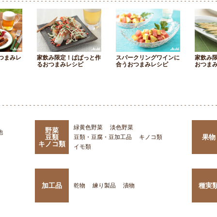
つまみレ
家飲み限定！ぱぱっと作
スパークリングワインに
家飲み
るおつまみレシピ
合うおつまみレシピ
おつま
緑黄色野菜
淡色野菜
野菜
他
豆類
果物
豆類・豆腐・豆加工品
キノコ類
キノコ類
イモ類
加工品
種実
乾物
練り製品
漬物