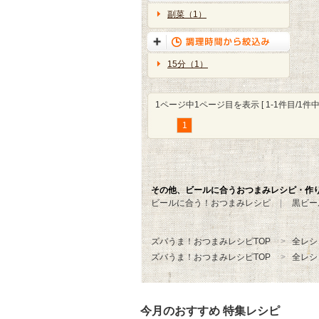
副菜（1）
15分（1）
1ページ中1ページ目を表示 [ 1-1件目/1件中 
1
その他、ビールに合うおつまみレシピ・作
ビールに合う！おつまみレシピ
黒ビー
ズバうま！おつまみレシピTOP
全レシ
ズバうま！おつまみレシピTOP
全レシ
今月のおすすめ 特集レシピ