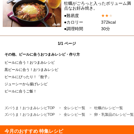
牡蠣がごろっと入ったボリューム満
点なお好み焼き。
●難易度
★
★
★
●カロリー
372kcal
●調理時間
30分
1/1 ページ
その他、ビールに合うおつまみレシピ・作り方
ビールに合う！おつまみレシピ
黒ビールに合う！おつまみレシピ
ビールにぴったり！「餃子」
ジューシーから揚げレシピ
ビールに合うご飯！
ズバうま！おつまみレシピTOP
全レシピ一覧
牡蠣のレシピ一覧
ズバうま！おつまみレシピTOP
全レシピ一覧
卵・乳製品のレシピ一覧
今月のおすすめ 特集レシピ