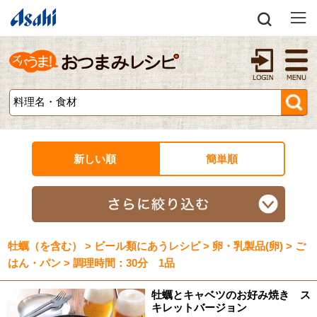
新しい順
簡単順
牡蠣（を含む） > ビール類にあうレシピ > 卵・乳製品(卵) > ご
はん・パン > 調理時間：30分 1品
牡蠣とキャベツのお好み焼き ス
キレットバージョン