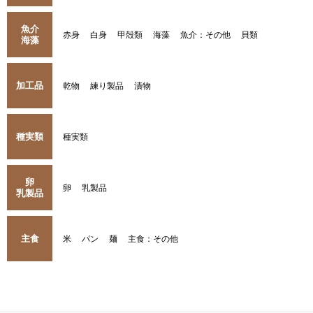
魚介
赤身
白身
甲殻類
海藻
魚介：その他
貝類
海藻
加工品
乾物
練り製品
漬物
種実類
種実類
卵
卵
乳製品
乳製品
主食
米
パン
麺
主食：その他