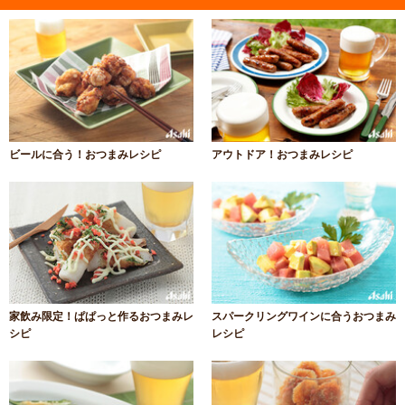
ビールに合う！おつまみレシピ
アウトドア！おつまみレシピ
家飲み限定！ぱぱっと作るおつまみレ
スパークリングワインに合うおつまみ
シピ
レシピ