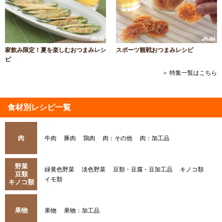
家飲み限定！夏を楽しむおつまみレシ
スポーツ観戦おつまみレシピ
ピ
＞ 特集一覧はこちら
食材別レシピ一覧
肉
牛肉
豚肉
鶏肉
肉：その他
肉：加工品
野菜
緑黄色野菜
淡色野菜
豆類・豆腐・豆加工品
キノコ類
豆類
イモ類
キノコ類
果物
果物
果物：加工品