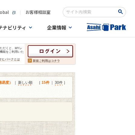
obal
お客様相談室
検索キーワード入力
テナビリティ
企業情報
ただくと、MYレ
機能をご利用いた
サヒパークとは
新規ご利用はコチラ
難易度）
｜
新しい順
［
15件
｜
30件
］