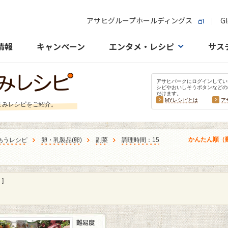
アサヒグループホールディングス
Gl
情報
キャンペーン
エンタメ・レシピ
サス
アサヒパークにログインしてい
シピやおいしそうボタンなどの
だけます。
MYレシピとは
ア
まみレシピをご紹介。
かんたん順（
あうレシピ
卵・乳製品
(
卵
)
副菜
調理時間：15
]