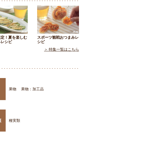
限定！夏を楽しむ
スポーツ観戦おつまみレ
みレシピ
シピ
＞ 特集一覧はこちら
果物
果物：加工品
類
種実類