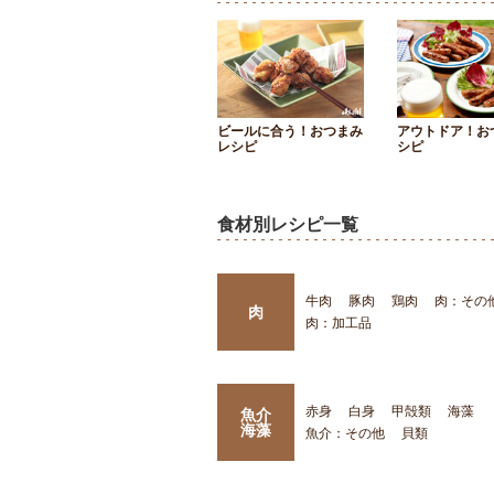
ビールに合う！おつまみ
アウトドア！お
レシピ
シピ
食材別レシピ一覧
牛肉
豚肉
鶏肉
肉：その
肉
肉：加工品
赤身
白身
甲殻類
海藻
魚介
海藻
魚介：その他
貝類