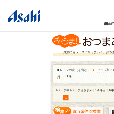
商品
お酒に合う「ズバリうまい！」おつ
■
レモンの皮（を含む）
ビール類に
分
［ 1件 ］
1ページ中1ページ目を表示 [ 1-1件目/1件中 
1