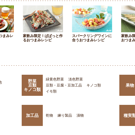
つまみレ
家飲み限定！ぱぱっと作
スパークリングワインに
家飲み
るおつまみレシピ
合うおつまみレシピ
おつま
緑黄色野菜
淡色野菜
野菜
他
豆類
果物
豆類・豆腐・豆加工品
キノコ類
キノコ類
イモ類
加工品
種実
乾物
練り製品
漬物