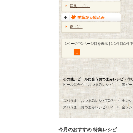
洋風 （1）
夏（1）
1ページ中1ページ目を表示 [ 1-1件目/1件中 
1
その他、ビールに合うおつまみレシピ・作
ビールに合う！おつまみレシピ
黒ビー
ズバうま！おつまみレシピTOP
全レシ
ズバうま！おつまみレシピTOP
全レシ
今月のおすすめ 特集レシピ