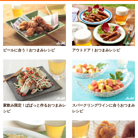
ビールに合う！おつまみレシピ
アウトドア！おつまみレシピ
家飲み限定！ぱぱっと作るおつまみレ
スパークリングワインに合うおつまみ
シピ
レシピ