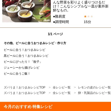
んな野菜を彩りよく盛りつけるだ
け！こんなシンプルな一皿が案外新
鮮なもの。
●難易度
★
★
★
●調理時間
15分
1/1 ページ
その他、ビールに合うおつまみレシピ・作り方
ビールに合う！おつまみレシピ
黒ビールに合う！おつまみレシピ
ビールにぴったり！「餃子」
ジューシーから揚げレシピ
ビールに合うご飯！
ズバうま！おつまみレシピTOP
全レシピ一覧
レモンの皮のレシピ一覧
ズバうま！おつまみレシピTOP
全レシピ一覧
卵・乳製品のレシピ一覧
今月のおすすめ 特集レシピ