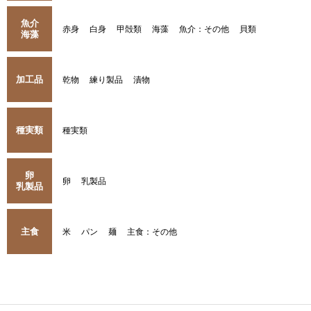
魚介
赤身
白身
甲殻類
海藻
魚介：その他
貝類
海藻
加工品
乾物
練り製品
漬物
種実類
種実類
卵
卵
乳製品
乳製品
主食
米
パン
麺
主食：その他