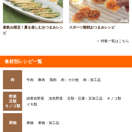
家飲み限定！夏を楽しむおつまみレシ
スポーツ観戦おつまみレシピ
ピ
＞ 特集一覧はこちら
食材別レシピ一覧
肉
牛肉
豚肉
鶏肉
肉：その他
肉：加工品
野菜
緑黄色野菜
淡色野菜
豆類・豆腐・豆加工品
キノコ類
豆類
イモ類
キノコ類
果物
果物
果物：加工品