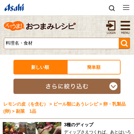
新しい順
簡単順
レモンの皮（を含む） > ビール類にあうレシピ > 卵・乳製品
(卵) > 副菜 1品
3種のディップ
ディップさえつくれば、あとはいろ