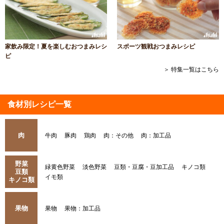
家飲み限定！夏を楽しむおつまみレシ
スポーツ観戦おつまみレシピ
ピ
＞ 特集一覧はこちら
食材別レシピ一覧
肉
牛肉
豚肉
鶏肉
肉：その他
肉：加工品
野菜
緑黄色野菜
淡色野菜
豆類・豆腐・豆加工品
キノコ類
豆類
イモ類
キノコ類
果物
果物
果物：加工品