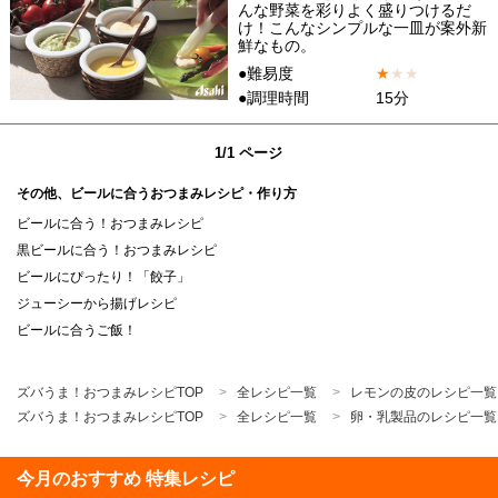
んな野菜を彩りよく盛りつけるだ
け！こんなシンプルな一皿が案外新
鮮なもの。
●難易度
★
★
★
●調理時間
15分
1/1 ページ
その他、ビールに合うおつまみレシピ・作り方
ビールに合う！おつまみレシピ
黒ビールに合う！おつまみレシピ
ビールにぴったり！「餃子」
ジューシーから揚げレシピ
ビールに合うご飯！
ズバうま！おつまみレシピTOP
全レシピ一覧
レモンの皮のレシピ一覧
ズバうま！おつまみレシピTOP
全レシピ一覧
卵・乳製品のレシピ一覧
今月のおすすめ 特集レシピ