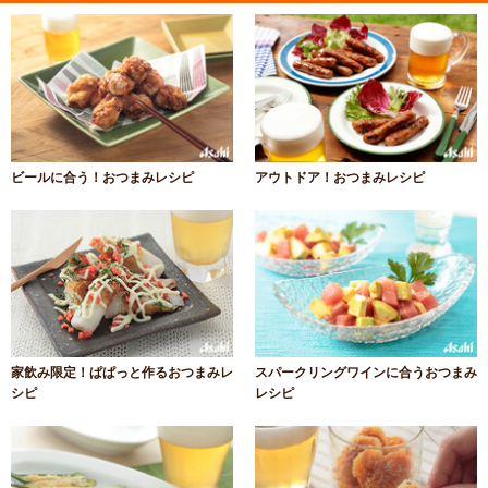
ビールに合う！おつまみレシピ
アウトドア！おつまみレシピ
家飲み限定！ぱぱっと作るおつまみレ
スパークリングワインに合うおつまみ
シピ
レシピ