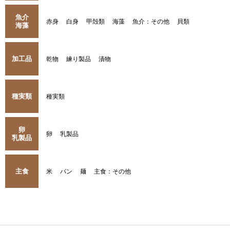
魚介
赤身
白身
甲殻類
海藻
魚介：その他
貝類
海藻
加工品
乾物
練り製品
漬物
種実類
種実類
卵
卵
乳製品
乳製品
主食
米
パン
麺
主食：その他