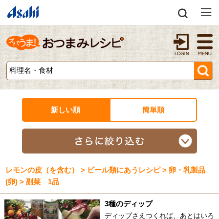
新しい順
簡単順
レモンの皮（を含む） > ビール類にあうレシピ > 卵・乳製品
(卵) > 副菜 1品
3種のディップ
ディップさえつくれば、あとはいろ