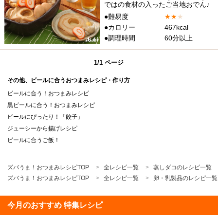
ではの食材の入ったご当地おでん♪
●難易度
★
★
★
●カロリー
467kcal
●調理時間
60分以上
1/1 ページ
その他、ビールに合うおつまみレシピ・作り方
ビールに合う！おつまみレシピ
黒ビールに合う！おつまみレシピ
ビールにぴったり！「餃子」
ジューシーから揚げレシピ
ビールに合うご飯！
ズバうま！おつまみレシピTOP
全レシピ一覧
蒸しダコのレシピ一覧
ズバうま！おつまみレシピTOP
全レシピ一覧
卵・乳製品のレシピ一覧
今月のおすすめ 特集レシピ