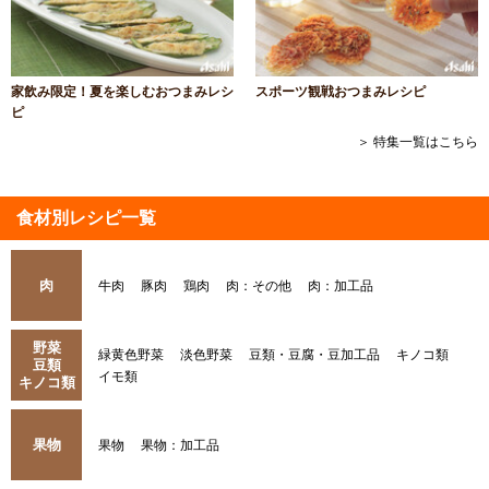
家飲み限定！夏を楽しむおつまみレシ
スポーツ観戦おつまみレシピ
ピ
＞ 特集一覧はこちら
食材別レシピ一覧
肉
牛肉
豚肉
鶏肉
肉：その他
肉：加工品
野菜
緑黄色野菜
淡色野菜
豆類・豆腐・豆加工品
キノコ類
豆類
イモ類
キノコ類
果物
果物
果物：加工品