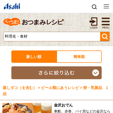
新しい順
簡単順
蒸しダコ（を含む） > ビール類にあうレシピ > 卵・乳製品 1
品
金沢おでん
車麩、赤巻、バイ貝などの金沢なら