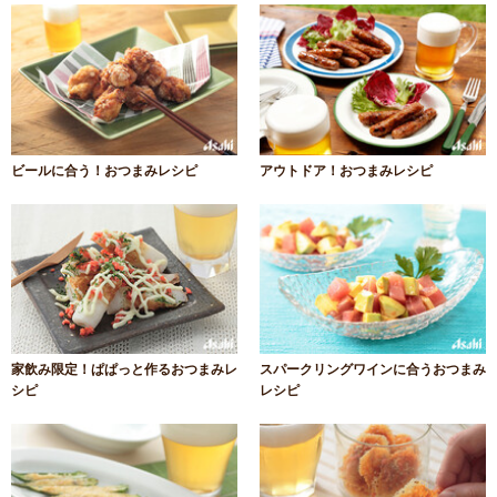
ビールに合う！おつまみレシピ
アウトドア！おつまみレシピ
家飲み限定！ぱぱっと作るおつまみレ
スパークリングワインに合うおつまみ
シピ
レシピ