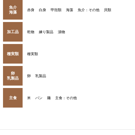
魚介
赤身
白身
甲殻類
海藻
魚介：その他
貝類
海藻
加工品
乾物
練り製品
漬物
種実類
種実類
卵
卵
乳製品
乳製品
主食
米
パン
麺
主食：その他