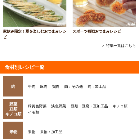
家飲み限定！夏を楽しむおつまみレシ
スポーツ観戦おつまみレシピ
ピ
＞ 特集一覧はこちら
食材別レシピ一覧
肉
牛肉
豚肉
鶏肉
肉：その他
肉：加工品
野菜
緑黄色野菜
淡色野菜
豆類・豆腐・豆加工品
キノコ類
豆類
イモ類
キノコ類
果物
果物
果物：加工品