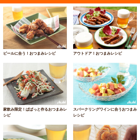
ビールに合う！おつまみレシピ
アウトドア！おつまみレシピ
家飲み限定！ぱぱっと作るおつまみレ
スパークリングワインに合うおつまみ
シピ
レシピ