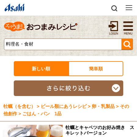
新しい順
簡単順
牡蠣（を含む） > ビール類にあうレシピ > 卵・乳製品 > その
他創作 > ごはん・パン 1品
牡蠣とキャベツのお好み焼き ス
キレットバージョン