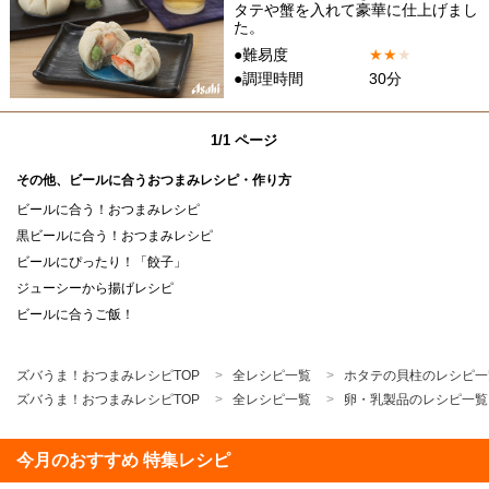
タテや蟹を入れて豪華に仕上げまし
た。
●難易度
★
★
★
●調理時間
30分
1/1 ページ
その他、ビールに合うおつまみレシピ・作り方
ビールに合う！おつまみレシピ
黒ビールに合う！おつまみレシピ
ビールにぴったり！「餃子」
ジューシーから揚げレシピ
ビールに合うご飯！
ズバうま！おつまみレシピTOP
全レシピ一覧
ホタテの貝柱のレシピ一
ズバうま！おつまみレシピTOP
全レシピ一覧
卵・乳製品のレシピ一覧
今月のおすすめ 特集レシピ