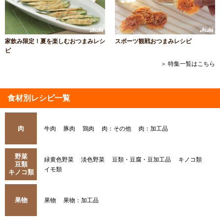
家飲み限定！夏を楽しむおつまみレシ
スポーツ観戦おつまみレシピ
ピ
＞ 特集一覧はこちら
食材別レシピ一覧
肉
牛肉
豚肉
鶏肉
肉：その他
肉：加工品
野菜
緑黄色野菜
淡色野菜
豆類・豆腐・豆加工品
キノコ類
豆類
イモ類
キノコ類
果物
果物
果物：加工品