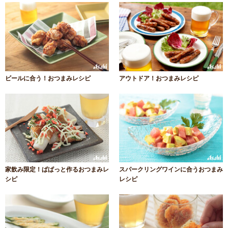
ビールに合う！おつまみレシピ
アウトドア！おつまみレシピ
家飲み限定！ぱぱっと作るおつまみレ
スパークリングワインに合うおつまみ
シピ
レシピ