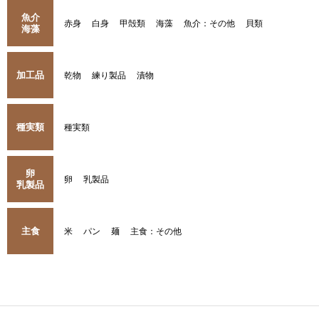
魚介
赤身
白身
甲殻類
海藻
魚介：その他
貝類
海藻
加工品
乾物
練り製品
漬物
種実類
種実類
卵
卵
乳製品
乳製品
主食
米
パン
麺
主食：その他