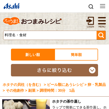
新しい順
簡単順
ホタテの貝柱（を含む） > ビール類にあうレシピ > 卵・乳製品
> その他創作 > 副菜 > 調理時間：30分 1品
ホタテの茶巾蒸し
ラップで簡単にできる茶巾蒸し。ホ