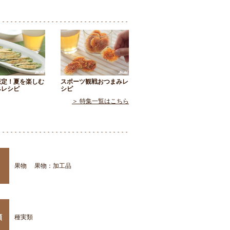
限定！夏を楽しむ
スポーツ観戦おつまみレ
みレシピ
シピ
＞ 特集一覧はこちら
果物
果物：加工品
類
種実類