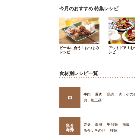
今月のおすすめ 特集レシピ
ビールに合う！おつまみ
アウトドア！お
レシピ
シピ
食材別レシピ一覧
牛肉
豚肉
鶏肉
肉：その
肉
肉：加工品
赤身
白身
甲殻類
海藻
魚介
海藻
魚介：その他
貝類