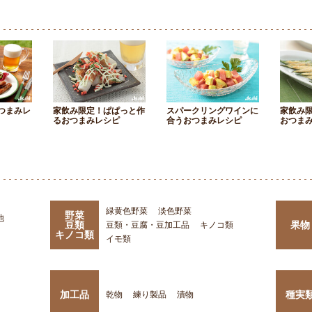
つまみレ
家飲み限定！ぱぱっと作
スパークリングワインに
家飲み
るおつまみレシピ
合うおつまみレシピ
おつま
緑黄色野菜
淡色野菜
野菜
他
豆類
果物
豆類・豆腐・豆加工品
キノコ類
キノコ類
イモ類
加工品
種実
乾物
練り製品
漬物