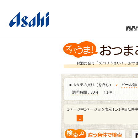
商品
お酒に合う「ズバリうまい！」おつ
■
ホタテの貝柱（を含む）
ビール類
調理時間：30分
［ 1件 ］
1ページ中1ページ目を表示 [ 1-1件目/1件中 
1