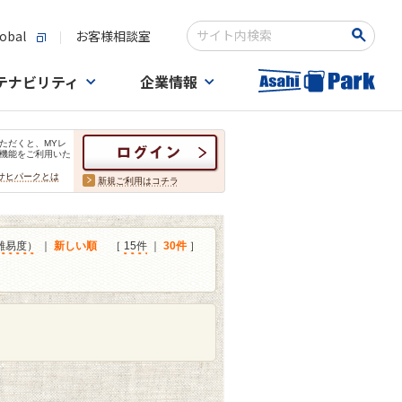
obal
お客様相談室
検索キーワード入力
テナビリティ
企業情報
ただくと、MYレ
機能をご利用いた
サヒパークとは
新規ご利用はコチラ
難易度）
｜
新しい順
［
15件
｜
30件
］