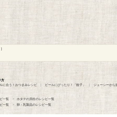
]
り方
ルに合う！おつまみレシピ
ビールにぴったり！「餃子」
ジューシーから
ピ一覧
ホタテの貝柱のレシピ一覧
ピ一覧
卵・乳製品のレシピ一覧