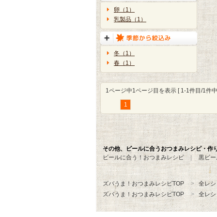
卵（1）
乳製品（1）
冬（1）
春（1）
1ページ中1ページ目を表示 [ 1-1件目/1件中 
1
その他、ビールに合うおつまみレシピ・作
ビールに合う！おつまみレシピ
黒ビー
ズバうま！おつまみレシピTOP
全レシ
ズバうま！おつまみレシピTOP
全レシ