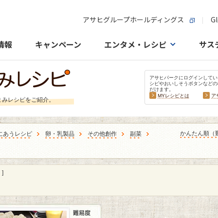
アサヒグループホールディングス
Gl
情報
キャンペーン
エンタメ・レシピ
サス
アサヒパークにログインしてい
シピやおいしそうボタンなどの
だけます。
MYレシピとは
ア
まみレシピをご紹介。
かんたん順（
にあうレシピ
卵・乳製品
その他創作
副菜
]