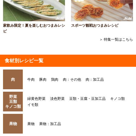
家飲み限定！夏を楽しむおつまみレシ
スポーツ観戦おつまみレシピ
ピ
＞ 特集一覧はこちら
食材別レシピ一覧
肉
牛肉
豚肉
鶏肉
肉：その他
肉：加工品
野菜
緑黄色野菜
淡色野菜
豆類・豆腐・豆加工品
キノコ類
豆類
イモ類
キノコ類
果物
果物
果物：加工品