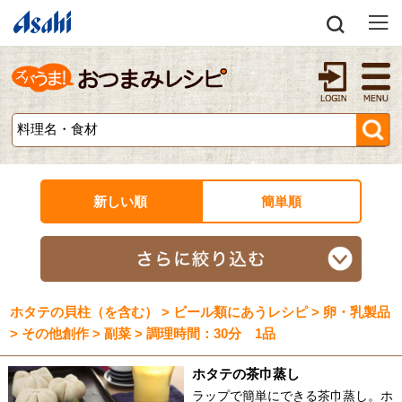
新しい順
簡単順
ホタテの貝柱（を含む） > ビール類にあうレシピ > 卵・乳製品
> その他創作 > 副菜 > 調理時間：30分 1品
ホタテの茶巾蒸し
ラップで簡単にできる茶巾蒸し。ホ