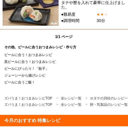
タテや蟹を入れて豪華に仕上げまし
た。
●難易度
★
★
★
●調理時間
30分
1/1 ページ
その他、ビールに合うおつまみレシピ・作り方
ビールに合う！おつまみレシピ
黒ビールに合う！おつまみレシピ
ビールにぴったり！「餃子」
ジューシーから揚げレシピ
ビールに合うご飯！
ズバうま！おつまみレシピTOP
全レシピ一覧
ホタテの貝柱のレシピ一
ズバうま！おつまみレシピTOP
全レシピ一覧
卵・乳製品のレシピ一覧
今月のおすすめ 特集レシピ