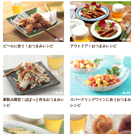
ビールに合う！おつまみレシピ
アウトドア！おつまみレシピ
家飲み限定！ぱぱっと作るおつまみレ
スパークリングワインに合うおつまみ
シピ
レシピ