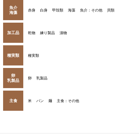
魚介
赤身
白身
甲殻類
海藻
魚介：その他
貝類
海藻
加工品
乾物
練り製品
漬物
種実類
種実類
卵
卵
乳製品
乳製品
主食
米
パン
麺
主食：その他