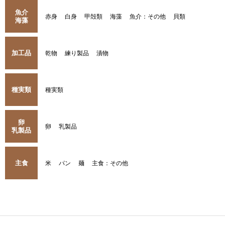
魚介
赤身
白身
甲殻類
海藻
魚介：その他
貝類
海藻
加工品
乾物
練り製品
漬物
種実類
種実類
卵
卵
乳製品
乳製品
主食
米
パン
麺
主食：その他