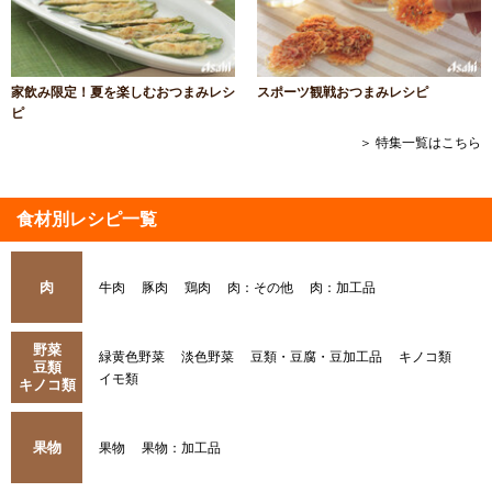
家飲み限定！夏を楽しむおつまみレシ
スポーツ観戦おつまみレシピ
ピ
＞ 特集一覧はこちら
食材別レシピ一覧
肉
牛肉
豚肉
鶏肉
肉：その他
肉：加工品
野菜
緑黄色野菜
淡色野菜
豆類・豆腐・豆加工品
キノコ類
豆類
イモ類
キノコ類
果物
果物
果物：加工品