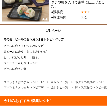
タテや蟹を入れて豪華に仕上げまし
た。
●難易度
★
★
★
●調理時間
30分
1/1 ページ
その他、ビールに合うおつまみレシピ・作り方
ビールに合う！おつまみレシピ
黒ビールに合う！おつまみレシピ
ビールにぴったり！「餃子」
ジューシーから揚げレシピ
ビールに合うご飯！
ズバうま！おつまみレシピTOP
全レシピ一覧
ホタテの貝柱のレシピ一
ズバうま！おつまみレシピTOP
全レシピ一覧
卵・乳製品のレシピ一覧
今月のおすすめ 特集レシピ