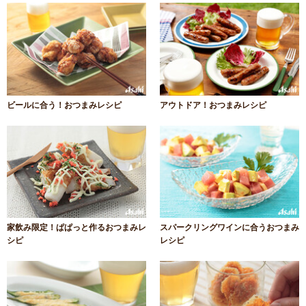
ビールに合う！おつまみレシピ
アウトドア！おつまみレシピ
家飲み限定！ぱぱっと作るおつまみレ
スパークリングワインに合うおつまみ
シピ
レシピ