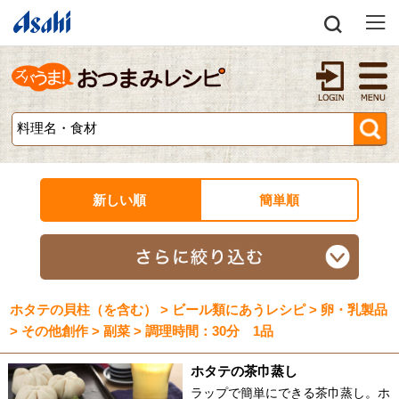
新しい順
簡単順
ホタテの貝柱（を含む） > ビール類にあうレシピ > 卵・乳製品
> その他創作 > 副菜 > 調理時間：30分 1品
ホタテの茶巾蒸し
ラップで簡単にできる茶巾蒸し。ホ