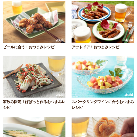
ビールに合う！おつまみレシピ
アウトドア！おつまみレシピ
家飲み限定！ぱぱっと作るおつまみレ
スパークリングワインに合うおつまみ
シピ
レシピ