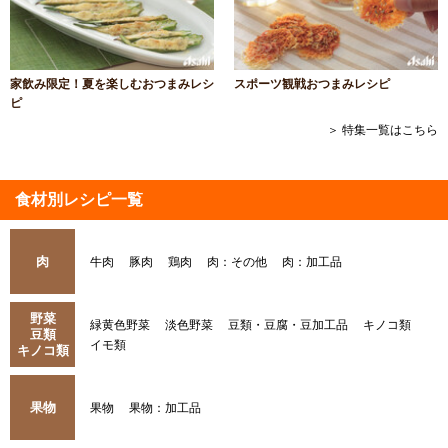
家飲み限定！夏を楽しむおつまみレシ
スポーツ観戦おつまみレシピ
ピ
＞ 特集一覧はこちら
食材別レシピ一覧
肉
牛肉
豚肉
鶏肉
肉：その他
肉：加工品
野菜
緑黄色野菜
淡色野菜
豆類・豆腐・豆加工品
キノコ類
豆類
イモ類
キノコ類
果物
果物
果物：加工品