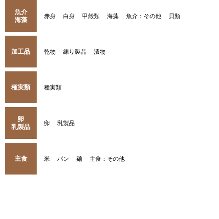
魚介
赤身
白身
甲殻類
海藻
魚介：その他
貝類
海藻
加工品
乾物
練り製品
漬物
種実類
種実類
卵
卵
乳製品
乳製品
主食
米
パン
麺
主食：その他