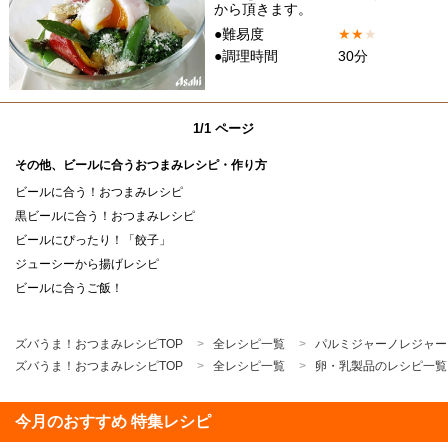
から頂きます。
●難易度
★
★
★
●調理時間
30分
1/1 ページ
その他、ビールに合うおつまみレシピ・作り方
ビールに合う！おつまみレシピ
黒ビールに合う！おつまみレシピ
ビールにぴったり！「餃子」
ジューシーから揚げレシピ
ビールに合うご飯！
ズバうま！おつまみレシピTOP
全レシピ一覧
パルミジャーノレジャー
ズバうま！おつまみレシピTOP
全レシピ一覧
卵・乳製品のレシピ一覧
今月のおすすめ 特集レシピ